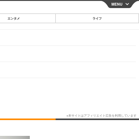
MENU
CLOSE
エンタメ
ライフ
スマートフォン
ガジェット・ツール
その他
映画・ドラマ
韓国・芸能
グルメ
スポーツ
ショッピング
ブログ
その他