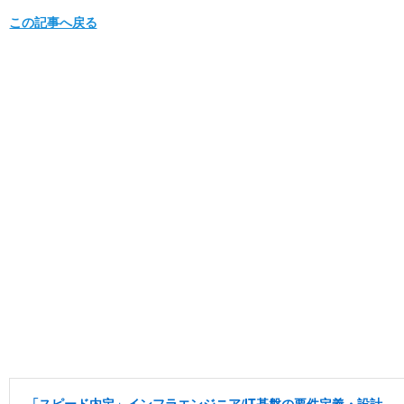
この記事へ戻る
「スピード内定」インフラエンジニア/IT基盤の要件定義・設計