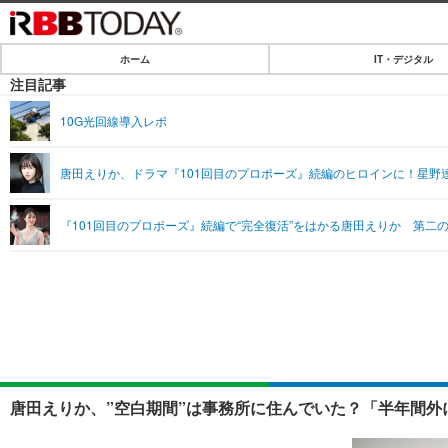
ホーム
IT・デジタル
ホーム
注目記事
IT・デジタル
10G光回線導入レポ
IT・デジタルTOP
SPEED TEST
唐田えりか、ドラマ『101回目のプロポーズ』続編のヒロインに！星野
ネタ
エンタメ
『101回目のプロポーズ』続編で“完全復活”をはかる唐田えりか 第二
ショッピング
エンタメTOP
ライフ
韓流・K-POP
ライフTOP
リリース一覧
音楽
ペット
プッシュ通知の停止方法
グラビア
その他
ショッピング
唐田えりか、”空白期間”は事務所に住んでいた？「半年間外