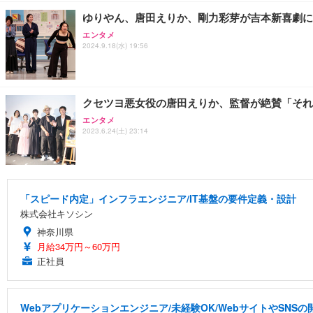
ゆりやん、唐田えりか、剛力彩芽が吉本新喜劇に
エンタメ
2024.9.18(水) 19:56
クセツヨ悪女役の唐田えりか、監督が絶賛「それ
エンタメ
2023.6.24(土) 23:14
「スピード内定」インフラエンジニア/IT基盤の要件定義・設計
株式会社キソシン
神奈川県
月給34万円～60万円
正社員
Webアプリケーションエンジニア/未経験OK/WebサイトやSNS