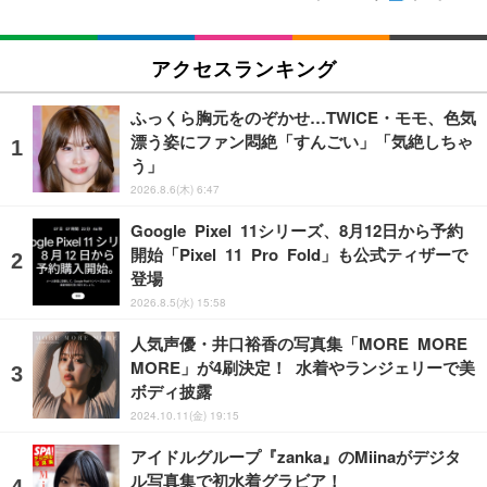
アクセスランキング
ふっくら胸元をのぞかせ…TWICE・モモ、色気
漂う姿にファン悶絶「すんごい」「気絶しちゃ
う」
2026.8.6(木) 6:47
Google Pixel 11シリーズ、8月12日から予約
開始「Pixel 11 Pro Fold」も公式ティザーで
登場
2026.8.5(水) 15:58
人気声優・井口裕香の写真集「MORE MORE
MORE」が4刷決定！ 水着やランジェリーで美
ボディ披露
2024.10.11(金) 19:15
アイドルグループ『zanka』のMiinaがデジタ
ル写真集で初水着グラビア！