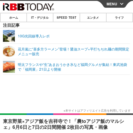
MENU
CLOSE
ホーム
IT・デジタル
SPEED TEST
エンタメ
ライフ
ホーム
注目記事
IT・デジタル
10G光回線導入レポ
IT・デジタルTOP
スマートフォン
SPEED TEST
花月嵐に“喜多方ラーメン”登場！醤油スープ×平打ちぢれ麺の期間限定
メニュー販売
ネタ
ガジェット・ツール
エンタメ
明太フランスや“生”あまおうかき氷など福岡グルメが集結！東武池袋
ショッピング
その他
で「福岡展」21日より開催
エンタメTOP
映画・ドラマ
ライフ
韓流・K-POP
韓国・芸能
ライフTOP
グルメ
リリース一覧
音楽
スポーツ
ペット
ショッピング
プッシュ通知の停止方法
グラビア
ブログ
その他
ショッピング
その他
東京野菜×アジア飯を吉祥寺で！「農toアジア飯のマルシ
ェ」6月6日と7日の2日間開催 2枚目の写真・画像