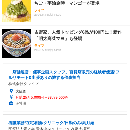
ちご・宇治金時・マンゴーが登場
ライフ
2026.5.13(水) 14:32
吉野家、人気トッピング6品が100円に！新作
「明太高菜マヨ」も登場
ライフ
2026.5.13(水) 14:31
「店舗運営・催事企画スタッフ」百貨店販売の経験者優遇!フ
ルリモート&出張ありの旅する催事担当
株式会社クレイブ
大阪府
月給25万5,000円～38万9,500円
正社員
看護業務/在宅看護/クリニック/日勤のみ/高月給
医療法人青木会 青木中央クリニック 在宅支援室