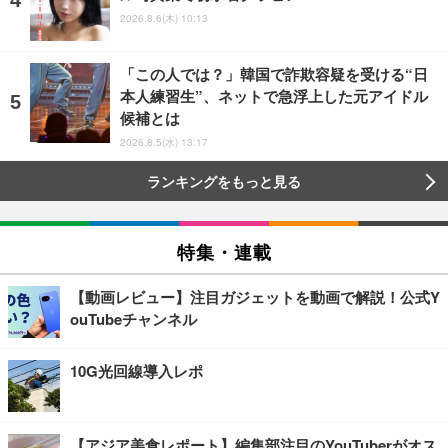
2026.8.6(木) 10:13
「この人では？」韓国で詐欺容疑を受ける“日
本人練習生”、ネットで急浮上した元アイドル
候補とは
2026.8.5(水) 13:17
ランキングをもっと見る
特集・連載
【動画レビュー】注目ガジェットを動画で解説！公式Y
ouTubeチャンネル
10G光回線導入レポ
【アジア美食レポート】編集部注目のYouTuberがオス