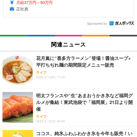
月給37万円～50万円
正社員
Sponsored by
関連ニュース
花月嵐に“喜多方ラーメン”登場！醤油スープ×
平打ちぢれ麺の期間限定メニュー販売
ライフ
2026.5.14(木) 17:40
明太フランスや“生”あまおうかき氷など福岡グ
ルメが集結！東武池袋で「福岡展」21日より開
催
ライフ
2026.5.13(水) 16:40
ココス、純氷ふわふわかき氷を今年も販売！い