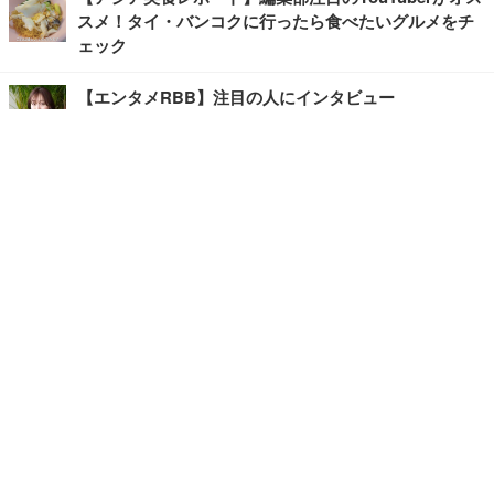
スメ！タイ・バンコクに行ったら食べたいグルメをチ
ェック
【エンタメRBB】注目の人にインタビュー
【坂道グループニュース】ーエンタメRBBー
今観るべきオススメ「韓国ドラマ」
快適デスクのヒントが満載！こだわりデスクツアー
【進化するオフィス】
写真・画像
ホーム
›
ライフ
›
グルメ
›
記事
›