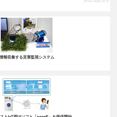
2018.4.18(水) 10:10
情報収集する災害監視システム
トIoT用UIソフト「paneE」を提供開始