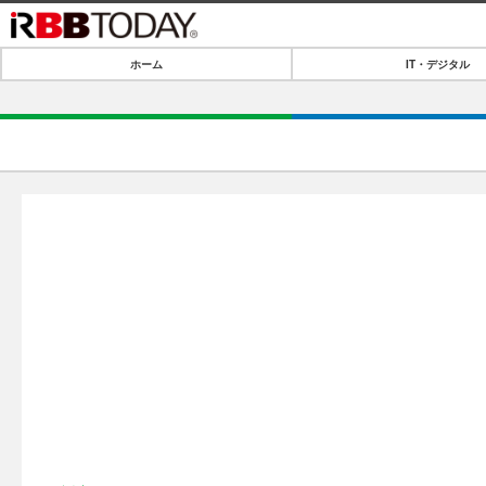
ホーム
IT・デジタル
ホーム
IT・デジタル
IT・デジタルTOP
SPEED TEST
ネタ
エンタメ
ショッピング
エンタメTOP
ライフ
韓流・K-POP
ライフTOP
リリース一覧
音楽
ペット
プッシュ通知の停止方法
グラビア
その他
ショッピング