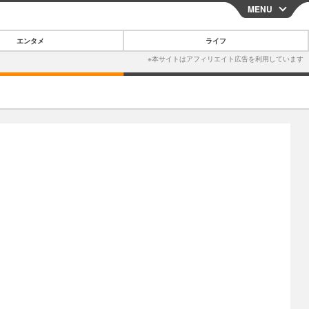
MENU
CLOSE
エンタメ
ライフ
スマートフォン
ガジェット・ツール
その他
映画・ドラマ
韓国・芸能
グルメ
スポーツ
ショッピング
ブログ
その他