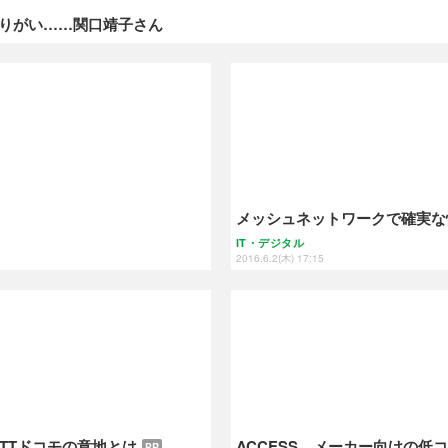
やりがい……関口靖子さん
メッシュネットワークで確実な
IT・デジタル
2016.6.2(木) 17:15
NTTドコモの意地とは
ACCESS、メーカー向けの低コス
PR