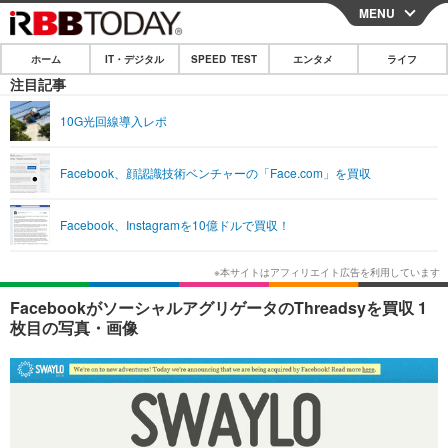
MENU
CLOSE
ホーム
IT・デジタル
SPEED TEST
エンタメ
ライフ
ホーム
注目記事
IT・デジタル
10G光回線導入レポ
IT・デジタルTOP
スマートフォン
SPEED TEST
Facebook、顔認識技術ベンチャーの「Face.com」を買収
ネタ
ガジェット・ツール
エンタメ
Facebook、Instagramを10億ドルで買収！
ショッピング
その他
エンタメTOP
映画・ドラマ
ライフ
韓流・K-POP
韓国・芸能
ライフTOP
グルメ
リリース一覧
FacebookがソーシャルアグリゲータのThreadsyを買収 1
音楽
スポーツ
ペット
ショッピング
枚目の写真・画像
プッシュ通知の停止方法
グラビア
ブログ
その他
ショッピング
その他