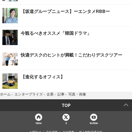
【坂道グループニュース】ーエンタメRBBー
今観るべきオススメ「韓国ドラマ」
快適デスクのヒントが満載！こだわりデスクツアー
【進化するオフィス】
写真・画像
ホーム
›
エンタープライズ
›
企業
›
記事
›
TOP
Home
X
YouTube