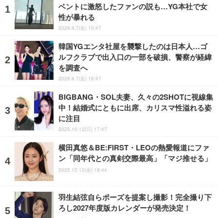
ベントに激怒したファンの説も…YG本社で女
性が暴れる
2026.8.7(金) 10:47
韓国YGエンタ社屋を襲撃したのは日本人…ゴ
ルフクラブで出入口の一部を破損、警察が経緯
を調査へ
2026.8.7(金) 18:47
BIGBANG・SOL夫妻、久々の2SHOTに視線集
中！結婚式にともに出席、カリスマ性溢れる姿
に注目
2025.10.12(日) 17:47
横田真悠＆BE:FIRST・LEOの熱愛報道にファ
ン「同年代との真剣交際最高」「マジ推せる」
2025.12.12(金) 18:44
羽生結弦自らポーズを提案し撮影！完全撮り下
ろし2027年度版カレンダーが発売決定！