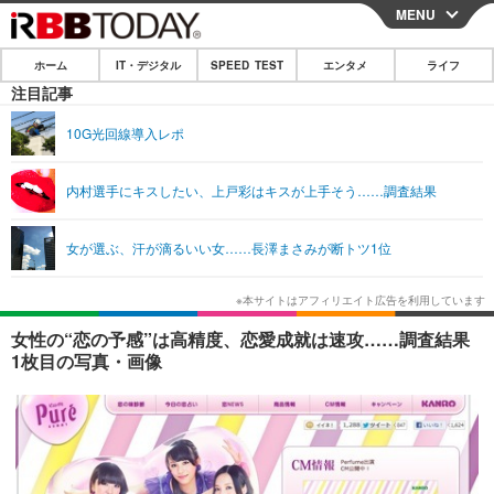
MENU
CLOSE
ホーム
IT・デジタル
SPEED TEST
エンタメ
ライフ
ホーム
注目記事
IT・デジタル
10G光回線導入レポ
IT・デジタルTOP
スマートフォン
SPEED TEST
内村選手にキスしたい、上戸彩はキスが上手そう……調査結果
ネタ
ガジェット・ツール
エンタメ
女が選ぶ、汗が滴るいい女……長澤まさみが断トツ1位
ショッピング
その他
エンタメTOP
映画・ドラマ
ライフ
韓流・K-POP
韓国・芸能
ライフTOP
グルメ
リリース一覧
女性の“恋の予感”は高精度、恋愛成就は速攻……調査結果
音楽
スポーツ
ペット
ショッピング
1枚目の写真・画像
プッシュ通知の停止方法
グラビア
ブログ
その他
ショッピング
その他