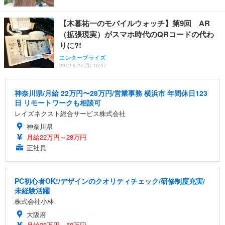
【木暮祐一のモバイルウォッチ】第9回 AR
（拡張現実）がスマホ時代のQRコードの代わ
りに?!
エンタープライズ
2012.8.27(月) 16:47
神奈川県/月給 22万円〜28万円/営業事務 横浜市 年間休日123
日 リモートワークも相談可
レイズネクスト総合サービス株式会社
神奈川県
月給22万円～28万円
正社員
PC初心者OK!/デザインのクオリティチェック/研修制度充実/
未経験活躍
株式会社小林
大阪府
月給28万円～50万円