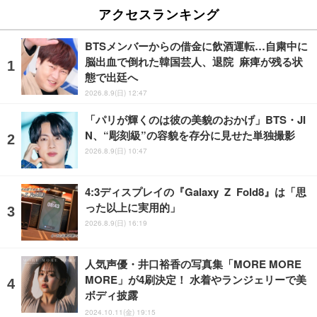
アクセスランキング
BTSメンバーからの借金に飲酒運転…自粛中に
脳出血で倒れた韓国芸人、退院 麻痺が残る状
態で出廷へ
2026.8.9(日) 12:47
「パリが輝くのは彼の美貌のおかげ」BTS・JI
N、“彫刻級”の容貌を存分に見せた単独撮影
2026.8.9(日) 10:47
4:3ディスプレイの『Galaxy Z Fold8』は「思
った以上に実用的」
2026.8.9(日) 16:19
人気声優・井口裕香の写真集「MORE MORE
MORE」が4刷決定！ 水着やランジェリーで美
ボディ披露
2024.10.11(金) 19:15