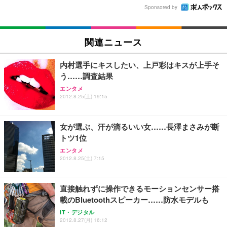
Sponsored by
関連ニュース
内村選手にキスしたい、上戸彩はキスが上手そ
う……調査結果
エンタメ
2012.8.25(土) 19:15
女が選ぶ、汗が滴るいい女……長澤まさみが断
トツ1位
エンタメ
2012.8.25(土) 7:15
直接触れずに操作できるモーションセンサー搭
載のBluetoothスピーカー……防水モデルも
IT・デジタル
2012.8.27(月) 16:12