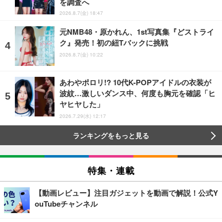
を調査へ
2026.8.7(金) 18:47
元NMB48・原かれん、1st写真集『どストライ
ク』発売！初の紐Tバックに挑戦
2026.8.7(金) 10:22
あわやポロリ!? 10代K-POPアイドルの衣装が
波紋…激しいダンス中、何度も胸元を確認「ヒ
ヤヒヤした」
2026.7.29(水) 12:17
ランキングをもっと見る
特集・連載
【動画レビュー】注目ガジェットを動画で解説！公式Y
ouTubeチャンネル