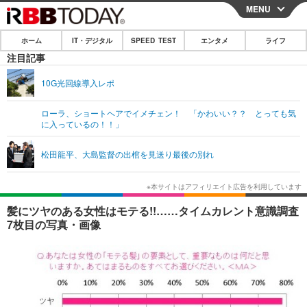
MENU
CLOSE
ホーム
IT・デジタル
SPEED TEST
エンタメ
ライフ
ホーム
注目記事
IT・デジタル
10G光回線導入レポ
IT・デジタルTOP
スマートフォン
SPEED TEST
ローラ、ショートヘアでイメチェン！ 「かわいい？？ とっても気
に入っているの！！」
ネタ
ガジェット・ツール
エンタメ
松田龍平、大島監督の出棺を見送り最後の別れ
ショッピング
その他
エンタメTOP
映画・ドラマ
ライフ
韓流・K-POP
韓国・芸能
ライフTOP
グルメ
リリース一覧
髪にツヤのある女性はモテる!!……タイムカレント意識調査
音楽
スポーツ
ペット
ショッピング
7枚目の写真・画像
プッシュ通知の停止方法
グラビア
ブログ
その他
ショッピング
その他