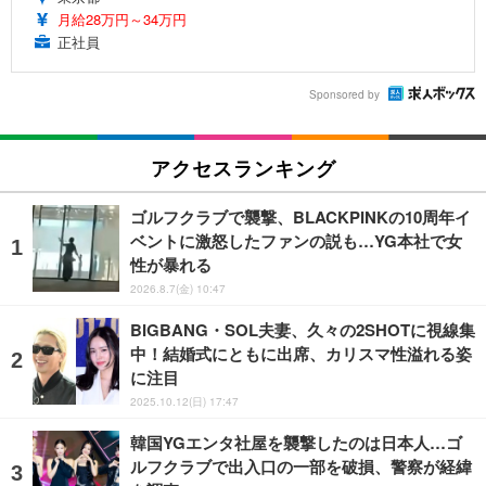
月給28万円～34万円
正社員
Sponsored by
アクセスランキング
ゴルフクラブで襲撃、BLACKPINKの10周年イ
ベントに激怒したファンの説も…YG本社で女
性が暴れる
2026.8.7(金) 10:47
BIGBANG・SOL夫妻、久々の2SHOTに視線集
中！結婚式にともに出席、カリスマ性溢れる姿
に注目
2025.10.12(日) 17:47
韓国YGエンタ社屋を襲撃したのは日本人…ゴ
ルフクラブで出入口の一部を破損、警察が経緯