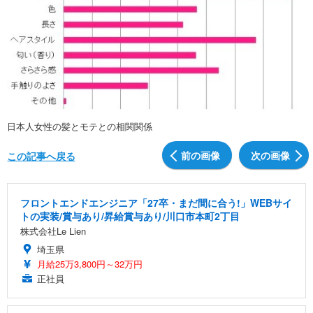
日本人女性の髪とモテとの相関関係
前の画像
次の画像
この記事へ戻る
フロントエンドエンジニア「27卒・まだ間に合う!」WEBサイ
トの実装/賞与あり/昇給賞与あり/川口市本町2丁目
株式会社Le Lien
埼玉県
月給25万3,800円～32万円
正社員