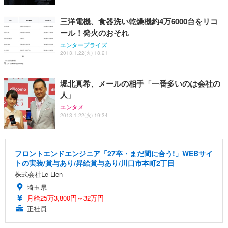
三洋電機、食器洗い乾燥機約4万6000台をリコ
ール！発火のおそれ
エンタープライズ
2013.1.22(火) 18:21
堀北真希、メールの相手「一番多いのは会社の
人」
エンタメ
2013.1.22(火) 19:34
フロントエンドエンジニア「27卒・まだ間に合う!」WEBサイ
トの実装/賞与あり/昇給賞与あり/川口市本町2丁目
株式会社Le Lien
埼玉県
月給25万3,800円～32万円
正社員