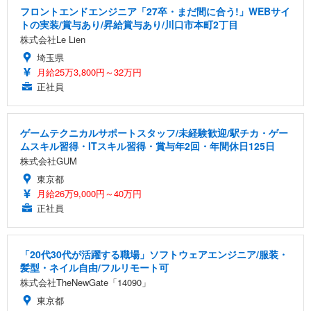
フロントエンドエンジニア「27卒・まだ間に合う!」WEBサイ
トの実装/賞与あり/昇給賞与あり/川口市本町2丁目
株式会社Le Lien
埼玉県
月給25万3,800円～32万円
正社員
ゲームテクニカルサポートスタッフ/未経験歓迎/駅チカ・ゲー
ムスキル習得・ITスキル習得・賞与年2回・年間休日125日
株式会社GUM
東京都
月給26万9,000円～40万円
正社員
「20代30代が活躍する職場」ソフトウェアエンジニア/服装・
髪型・ネイル自由/フルリモート可
株式会社TheNewGate「14090」
東京都