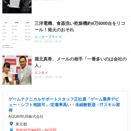
三洋電機、食器洗い乾燥機約4万6000台をリコ
ール！発火のおそれ
エンタープライズ
2013.1.22(火) 18:21
堀北真希、メールの相手「一番多いのは会社の
人」
エンタメ
2013.1.22(火) 19:34
ゲームテクニカルサポートスタッフ正社員「ゲーム業界デビ
ュー・シフト相談可」/定着率高い・未経験歓迎・ITスキル習
得
AQUARIUS株式会社
東京都
月給30万900円～50万円