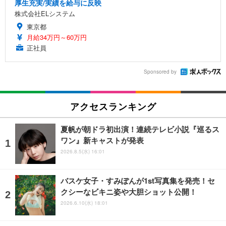
厚生充実/実績を給与に反映
株式会社ELシステム
東京都
月給34万円～60万円
正社員
Sponsored by
アクセスランキング
夏帆が朝ドラ初出演！連続テレビ小説『巡るス
ワン』新キャストが発表
2026.8.5(水) 16:01
バスケ女子・すみぽんが1st写真集を発売！セ
クシーなビキニ姿や大胆ショット公開！
2026.6.10(水) 18:01