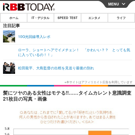
MENU
CLOSE
ホーム
IT・デジタル
SPEED TEST
エンタメ
ライフ
ホーム
注目記事
IT・デジタル
10G光回線導入レポ
IT・デジタルTOP
スマートフォン
SPEED TEST
ローラ、ショートヘアでイメチェン！ 「かわいい？？ とっても気
に入っているの！！」
ネタ
ガジェット・ツール
エンタメ
松田龍平、大島監督の出棺を見送り最後の別れ
ショッピング
その他
エンタメTOP
映画・ドラマ
ライフ
韓流・K-POP
韓国・芸能
ライフTOP
グルメ
リリース一覧
髪にツヤのある女性はモテる!!……タイムカレント意識調査
音楽
スポーツ
ペット
ショッピング
21枚目の写真・画像
プッシュ通知の停止方法
グラビア
ブログ
その他
ショッピング
その他