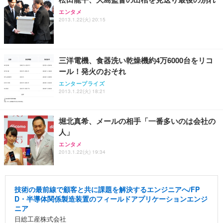
エンタメ
2013.1.22(火) 20:15
三洋電機、食器洗い乾燥機約4万6000台をリコ
ール！発火のおそれ
エンタープライズ
2013.1.22(火) 18:21
堀北真希、メールの相手「一番多いのは会社の
人」
エンタメ
2013.1.22(火) 19:34
技術の最前線で顧客と共に課題を解決するエンジニアへ/FP
D・半導体関係製造装置のフィールドアプリケーションエンジ
ニア
日総工産株式会社