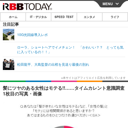
MENU
CLOSE
ホーム
IT・デジタル
SPEED TEST
エンタメ
ライフ
ホーム
注目記事
IT・デジタル
10G光回線導入レポ
IT・デジタルTOP
スマートフォン
SPEED TEST
ローラ、ショートヘアでイメチェン！ 「かわいい？？ とっても気
に入っているの！！」
ネタ
ガジェット・ツール
エンタメ
松田龍平、大島監督の出棺を見送り最後の別れ
ショッピング
その他
エンタメTOP
映画・ドラマ
ライフ
韓流・K-POP
韓国・芸能
ライフTOP
グルメ
リリース一覧
髪にツヤのある女性はモテる!!……タイムカレント意識調査
音楽
スポーツ
ペット
ショッピング
1枚目の写真・画像
プッシュ通知の停止方法
グラビア
ブログ
その他
ショッピング
その他