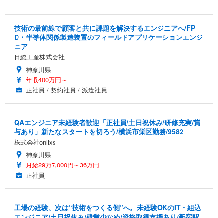
技術の最前線で顧客と共に課題を解決するエンジニアへ/FP
D・半導体関係製造装置のフィールドアプリケーションエンジ
ニア
日総工産株式会社
神奈川県
年収400万円～
正社員 / 契約社員 / 派遣社員
QAエンジニア未経験者歓迎「正社員/土日祝休み/研修充実/賞
与あり」新たなスタートを切ろう/横浜市栄区勤務/9582
株式会社onlixs
神奈川県
月給29万7,000円～36万円
正社員
工場の経験、次は“技術をつくる側”へ。未経験OKのIT・組込
エンジニア/土日祝休み/残業少なめ/資格取得支援あり/新宿駅