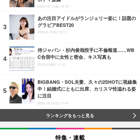
2024.10.11(金) 19:15
あの注目アイドルがランジェリー姿に！話題の
グラビアBEST20
2022.2.15(火) 12:11
侍ジャパン・杉内俊哉投手に不倫報道……WB
C合宿中に女性と密会、キス写真も
2013.3.8(金) 11:12
BIGBANG・SOL夫妻、久々の2SHOTに視線集
中！結婚式にともに出席、カリスマ性溢れる姿
に注目
2025.10.12(日) 17:47
ランキングをもっと見る
特集・連載