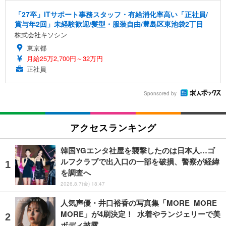
「27卒」ITサポート事務スタッフ・有給消化率高い「正社員/
賞与年2回」未経験歓迎/髪型・服装自由/豊島区東池袋2丁目
株式会社キソシン
東京都
月給25万2,700円～32万円
正社員
Sponsored by
アクセスランキング
韓国YGエンタ社屋を襲撃したのは日本人…ゴ
ルフクラブで出入口の一部を破損、警察が経緯
を調査へ
2026.8.7(金) 18:47
人気声優・井口裕香の写真集「MORE MORE
MORE」が4刷決定！ 水着やランジェリーで美
ボディ披露