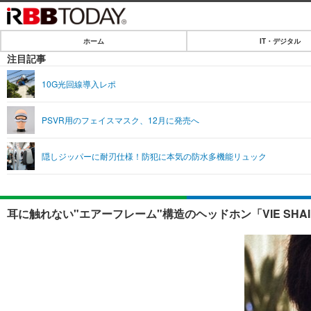
ホーム
IT・デジタル
ホーム
注目記事
IT・デジタル
10G光回線導入レポ
IT・デジタルTOP
SPEED TEST
PSVR用のフェイスマスク、12月に発売へ
ネタ
エンタメ
隠しジッパーに耐刃仕様！防犯に本気の防水多機能リュック
ショッピング
エンタメTOP
ライフ
韓流・K-POP
ライフTOP
リリース一覧
耳に触れない"エアーフレーム"構造のヘッドホン「VIE SH
音楽
ペット
プッシュ通知の停止方法
グラビア
その他
ショッピング