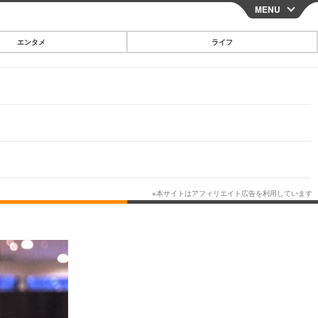
MENU
CLOSE
エンタメ
ライフ
スマートフォン
ガジェット・ツール
その他
映画・ドラマ
韓国・芸能
グルメ
スポーツ
ショッピング
ブログ
その他