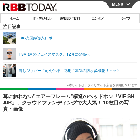
MENU
CLOSE
ホーム
IT・デジタル
SPEED TEST
エンタメ
ライフ
ホーム
注目記事
IT・デジタル
10G光回線導入レポ
IT・デジタルTOP
スマートフォン
SPEED TEST
PSVR用のフェイスマスク、12月に発売へ
ネタ
ガジェット・ツール
エンタメ
隠しジッパーに耐刃仕様！防犯に本気の防水多機能リュック
ショッピング
その他
エンタメTOP
映画・ドラマ
ライフ
韓流・K-POP
韓国・芸能
ライフTOP
グルメ
リリース一覧
耳に触れない"エアーフレーム"構造のヘッドホン「VIE SH
音楽
スポーツ
ペット
ショッピング
AIR」、クラウドファンディングで大人気！ 10枚目の写
プッシュ通知の停止方法
真・画像
グラビア
ブログ
その他
ショッピング
その他