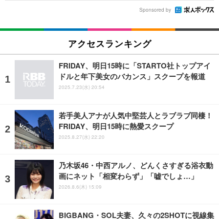
Sponsored by
アクセスランキング
FRIDAY、明日15時に「STARTO社トップアイ
ドルと年下美女のバカンス」スクープを報道
2025.7.23(水) 20:54
若手美人アナが人気中堅芸人とラブラブ同棲！
FRIDAY、明日15時に熱愛スクープ
2025.8.27(水) 22:20
乃木坂46・中西アルノ、どんくさすぎる浴衣動
画にネット「相変わらず」「嘘でしょ…」
2026.8.6(木) 15:09
BIGBANG・SOL夫妻、久々の2SHOTに視線集