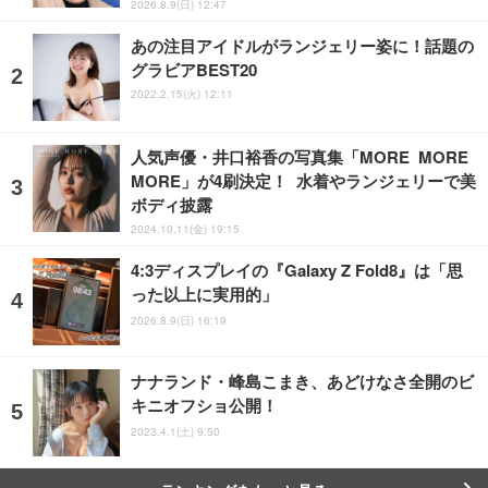
2026.8.9(日) 12:47
あの注目アイドルがランジェリー姿に！話題の
グラビアBEST20
2022.2.15(火) 12:11
人気声優・井口裕香の写真集「MORE MORE
MORE」が4刷決定！ 水着やランジェリーで美
ボディ披露
2024.10.11(金) 19:15
4:3ディスプレイの『Galaxy Z Fold8』は「思
った以上に実用的」
2026.8.9(日) 16:19
ナナランド・峰島こまき、あどけなさ全開のビ
キニオフショ公開！
2023.4.1(土) 9:50