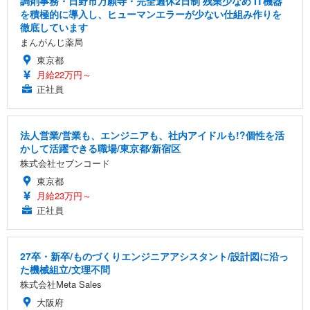
調剤事務・日野市万願寺・完全週休2日制 残業少なめ IT機器
を積極的に導入し、ヒューマンエラーが少ない仕組み作りを
徹底しています
まんがんじ薬局
東京都
月給22万円～
正社員
法人営業/営業も、エンジニアも、社内アイドルも!?個性を活
かして活躍できる職場/東京都/新宿区
株式会社セブンコード
東京都
月給23万円～
正社員
27卒・新卒/ものづくりエンジニアアシスタント/設計図に沿っ
た機械組立/文理不問
株式会社Meta Sales
大阪府