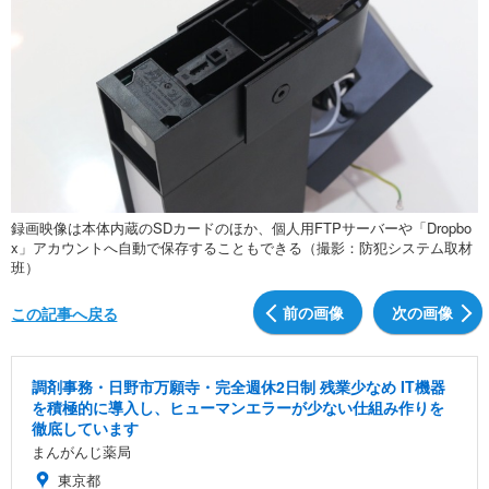
録画映像は本体内蔵のSDカードのほか、個人用FTPサーバーや「Dropbo
x」アカウントへ自動で保存することもできる（撮影：防犯システム取材
班）
前の画像
次の画像
この記事へ戻る
調剤事務・日野市万願寺・完全週休2日制 残業少なめ IT機器
を積極的に導入し、ヒューマンエラーが少ない仕組み作りを
徹底しています
まんがんじ薬局
東京都