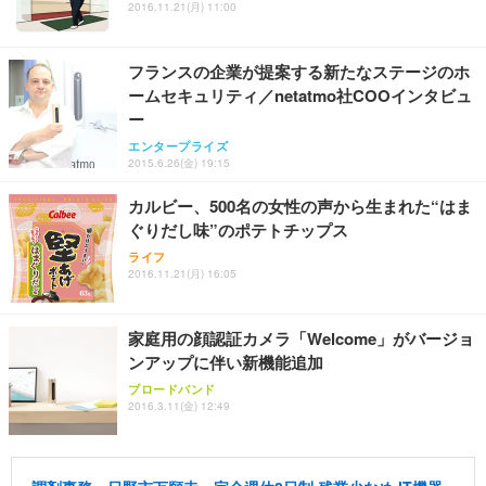
2016.11.21(月) 11:00
フランスの企業が提案する新たなステージのホ
ームセキュリティ／netatmo社COOインタビュ
ー
エンタープライズ
2015.6.26(金) 19:15
カルビー、500名の女性の声から生まれた“はま
ぐりだし味”のポテトチップス
ライフ
2016.11.21(月) 16:05
家庭用の顔認証カメラ「Welcome」がバージョ
ンアップに伴い新機能追加
ブロードバンド
2016.3.11(金) 12:49