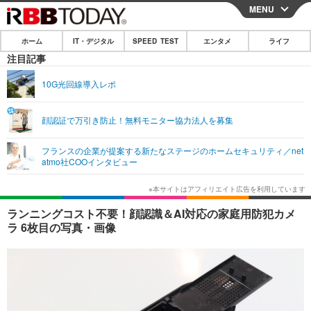
MENU
CLOSE
ホーム
IT・デジタル
SPEED TEST
エンタメ
ライフ
ホーム
注目記事
IT・デジタル
10G光回線導入レポ
IT・デジタルTOP
スマートフォン
SPEED TEST
顔認証で万引き防止！無料モニター協力法人を募集
ネタ
ガジェット・ツール
エンタメ
フランスの企業が提案する新たなステージのホームセキュリティ／net
ショッピング
その他
atmo社COOインタビュー
エンタメTOP
映画・ドラマ
ライフ
韓流・K-POP
韓国・芸能
ライフTOP
グルメ
リリース一覧
ランニングコスト不要！顔認識＆AI対応の家庭用防犯カメ
音楽
スポーツ
ペット
ショッピング
ラ 6枚目の写真・画像
プッシュ通知の停止方法
グラビア
ブログ
その他
ショッピング
その他