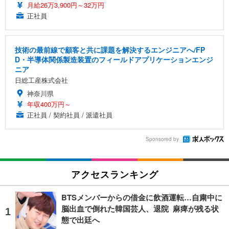
月給26万3,900円～32万円
正社員
技術の最前線で顧客と共に課題を解決するエンジニアへ/FP
D・半導体関係製造装置のフィールドアプリケーションエンジ
ニア
日総工産株式会社
神奈川県
年収400万円～
正社員 / 契約社員 / 派遣社員
Sponsored by
アクセスランキング
BTSメンバーからの借金に飲酒運転…自粛中に
脳出血で倒れた韓国芸人、退院 麻痺が残る状
態で出廷へ