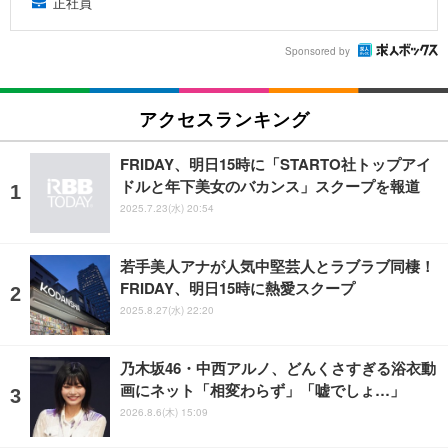
正社員
Sponsored by
アクセスランキング
FRIDAY、明日15時に「STARTO社トップアイ
ドルと年下美女のバカンス」スクープを報道
2025.7.23(水) 20:54
若手美人アナが人気中堅芸人とラブラブ同棲！
FRIDAY、明日15時に熱愛スクープ
2025.8.27(水) 22:20
乃木坂46・中西アルノ、どんくさすぎる浴衣動
画にネット「相変わらず」「嘘でしょ…」
2026.8.6(木) 15:09