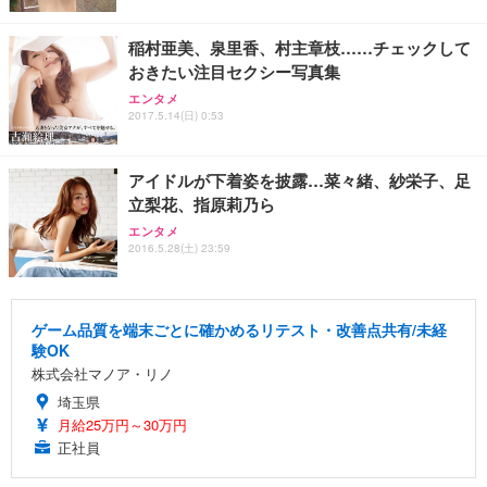
稲村亜美、泉里香、村主章枝……チェックして
おきたい注目セクシー写真集
エンタメ
2017.5.14(日) 0:53
アイドルが下着姿を披露…菜々緒、紗栄子、足
立梨花、指原莉乃ら
エンタメ
2016.5.28(土) 23:59
ゲーム品質を端末ごとに確かめるリテスト・改善点共有/未経
験OK
株式会社マノア・リノ
埼玉県
月給25万円～30万円
正社員