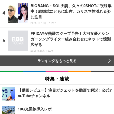
BIGBANG・SOL夫妻、久々の2SHOTに視線集
中！結婚式にともに出席、カリスマ性溢れる姿
に注目
2025.10.12(日) 17:47
FRIDAYが熱愛スクープ予告！大河女優とシン
ガーソングライター組み合わせにネットで憶測
広がる
2026.8.6(木) 13:00
ランキングをもっと見る
特集・連載
【動画レビュー】注目ガジェットを動画で解説！公式Y
ouTubeチャンネル
10G光回線導入レポ