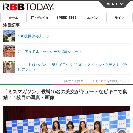
MENU
CLOSE
ホーム
IT・デジタル
SPEED TEST
エンタメ
ライフ
ホーム
注目記事
IT・デジタル
10G光回線導入レポ
IT・デジタルTOP
スマートフォン
SPEED TEST
注目アイドル、セクシー＆悩殺ショット
ネタ
ガジェット・ツール
エンタメ
こ、これはヤバい!! 思わず目がクギづけのアイドル・女子アナ グラ
ショッピング
その他
ビアショット
エンタメTOP
映画・ドラマ
ライフ
韓流・K-POP
韓国・芸能
ライフTOP
グルメ
リリース一覧
「ミスマガジン」候補15名の美女がキュートなビキニで集
音楽
スポーツ
ペット
ショッピング
結！ 1枚目の写真・画像
プッシュ通知の停止方法
グラビア
ブログ
その他
ショッピング
その他