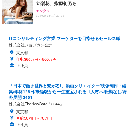
立梨花、指原莉乃ら
エンタメ
2016.5.28(土) 23:59
ITコンサルティング営業 マーケターを目指せるセールス職
株式会社ジョブカン会計
東京都
年収360万円～500万円
正社員
「日本で働き世界と繋がる!」動画クリエイター/映像制作・編
集/年休125日/未経験から一生重宝されるIT人材へ/転勤なし/海
外展開 3401
株式会社TheNewGate「3644」
東京都
月給30万円～70万円
正社員