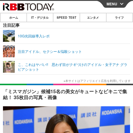
MENU
CLOSE
ホーム
IT・デジタル
SPEED TEST
エンタメ
ライフ
ホーム
注目記事
IT・デジタル
10G光回線導入レポ
IT・デジタルTOP
スマートフォン
SPEED TEST
注目アイドル、セクシー＆悩殺ショット
ネタ
ガジェット・ツール
エンタメ
こ、これはヤバい!! 思わず目がクギづけのアイドル・女子アナ グラ
ショッピング
その他
ビアショット
エンタメTOP
映画・ドラマ
ライフ
韓流・K-POP
韓国・芸能
ライフTOP
グルメ
リリース一覧
「ミスマガジン」候補15名の美女がキュートなビキニで集
音楽
スポーツ
ペット
ショッピング
結！ 35枚目の写真・画像
プッシュ通知の停止方法
グラビア
ブログ
その他
ショッピング
その他