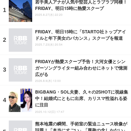
若手美人アナが人気中堅芸人とラブラブ同棲！
FRIDAY、明日15時に熱愛スクープ
2025.8.27(水) 22:20
FRIDAY、明日15時に「STARTO社トップアイ
ドルと年下美女のバカンス」スクープを報道
2025.7.23(水) 20:54
FRIDAYが熱愛スクープ予告！大河女優とシン
ガーソングライター組み合わせにネットで憶測
広がる
2026.8.6(木) 13:00
BIGBANG・SOL夫妻、久々の2SHOTに視線集
中！結婚式にともに出席、カリスマ性溢れる姿
に注目
2025.10.12(日) 17:47
熊本地震の瞬間、手術室の緊迫ニュース映像が
話題！「本当にすごい」「尊敬の念しかない」