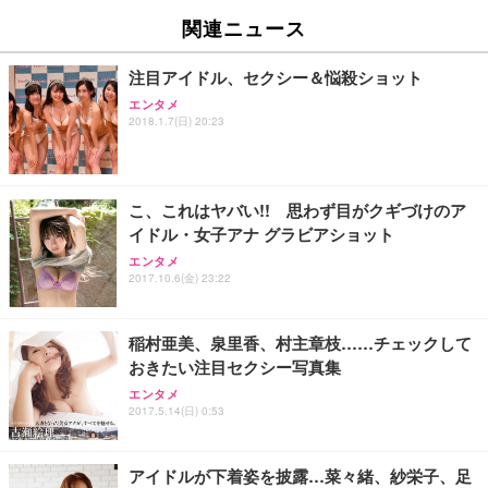
関連ニュース
注目アイドル、セクシー＆悩殺ショット
エンタメ
2018.1.7(日) 20:23
こ、これはヤバい!! 思わず目がクギづけのア
イドル・女子アナ グラビアショット
エンタメ
2017.10.6(金) 23:22
稲村亜美、泉里香、村主章枝……チェックして
おきたい注目セクシー写真集
エンタメ
2017.5.14(日) 0:53
アイドルが下着姿を披露…菜々緒、紗栄子、足