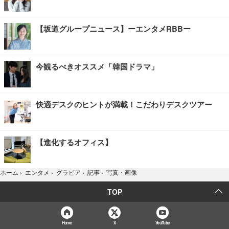
【坂道グループニュース】ーエンタメRBBー
今観るべきオススメ「韓国ドラマ」
快適デスクのヒントが満載！こだわりデスクツアー
【進化するオフィス】
写真・画像
ホーム
›
エンタメ
›
グラビア
›
記事
›
TOP
Home
X
YouTube