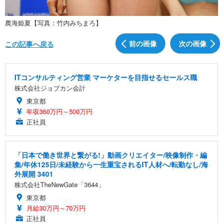
農海姫夏【写真：竹内みちまろ】
前の画像
次の画像
この記事へ戻る
ITコンサルティング営業 マーケターを目指せるセールス職
株式会社ジョブカン会計
東京都
年収360万円～500万円
正社員
「日本で働き世界と繋がる!」動画クリエイター/映像制作・編
集/年休125日/未経験から一生重宝されるIT人材へ/転勤なし/海
外展開 3401
株式会社TheNewGate「3644」
東京都
月給30万円～70万円
正社員