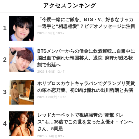
アクセスランキング
「今度一緒にご飯を」BTS・V、好きなサッカ
ー選手と“相思相愛”？ビデオメッセージに注目
2026.8.9(日) 18:47
BTSメンバーからの借金に飲酒運転…自粛中に
脳出血で倒れた韓国芸人、退院 麻痺が残る状
態で出廷へ
2026.8.9(日) 12:47
ホリプロスカウトキャラバンでグランプリ受賞
の塚本恋乃葉、初CMは憧れの出川哲朗と共演
2024.4.30(火) 13:45
レッドカーペットで視線強奪の“衝撃ドレ
ス”も…36歳でこの世を去った女優オ・インヘ
さん、5周忌
2025.9.14(日) 8:17