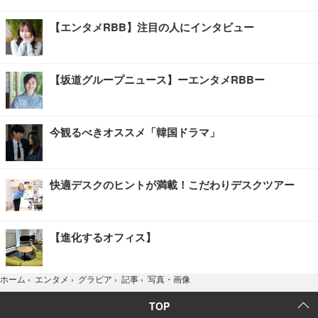
【エンタメRBB】注目の人にインタビュー
【坂道グループニュース】ーエンタメRBBー
今観るべきオススメ「韓国ドラマ」
快適デスクのヒントが満載！こだわりデスクツアー
【進化するオフィス】
写真・画像
ホーム
›
エンタメ
›
グラビア
›
記事
›
TOP