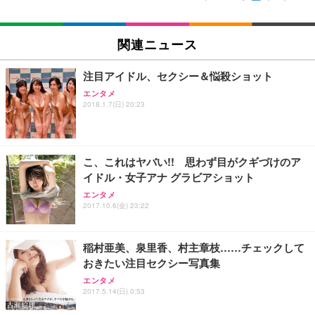
関連ニュース
注目アイドル、セクシー＆悩殺ショット
エンタメ
2018.1.7(日) 20:23
こ、これはヤバい!! 思わず目がクギづけのア
イドル・女子アナ グラビアショット
エンタメ
2017.10.6(金) 23:22
稲村亜美、泉里香、村主章枝……チェックして
おきたい注目セクシー写真集
エンタメ
2017.5.14(日) 0:53