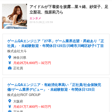
アイドルが下着姿を披露…菜々緒、紗栄子、足
立梨花、指原莉乃ら
エンタメ
2016.5.28(土) 23:59
ゲームQAエンジニア「27卒」ゲーム業界志望・昇給あり「正
社員」・未経験歓迎・年間休日125日/川崎市川崎区砂子1丁目
株式会社大斗
神奈川県
月給25万6,600円～32万円
正社員
ゲームQAエンジニア・有給消化率高い「正社員/社会保険完
備/ゲーム業界デビュー」・未経験歓迎・年間休日125日
株式会社RIOT GROUP
大阪府
月給31万7,800円～60万円
正社員