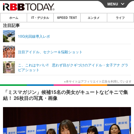
MENU
CLOSE
ホーム
IT・デジタル
SPEED TEST
エンタメ
ライフ
ホーム
注目記事
IT・デジタル
10G光回線導入レポ
IT・デジタルTOP
スマートフォン
SPEED TEST
注目アイドル、セクシー＆悩殺ショット
ネタ
ガジェット・ツール
エンタメ
こ、これはヤバい!! 思わず目がクギづけのアイドル・女子アナ グラ
ショッピング
その他
ビアショット
エンタメTOP
映画・ドラマ
ライフ
韓流・K-POP
韓国・芸能
ライフTOP
グルメ
リリース一覧
「ミスマガジン」候補15名の美女がキュートなビキニで集
音楽
スポーツ
ペット
ショッピング
結！ 26枚目の写真・画像
プッシュ通知の停止方法
グラビア
ブログ
その他
ショッピング
その他