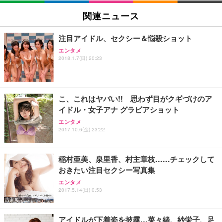
関連ニュース
注目アイドル、セクシー＆悩殺ショット
エンタメ
2018.1.7(日) 20:23
こ、これはヤバい!! 思わず目がクギづけのア
イドル・女子アナ グラビアショット
エンタメ
2017.10.6(金) 23:22
稲村亜美、泉里香、村主章枝……チェックして
おきたい注目セクシー写真集
エンタメ
2017.5.14(日) 0:53
アイドルが下着姿を披露…菜々緒、紗栄子、足