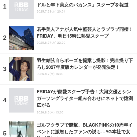
ドルと年下美女のバカンス」スクープを報道
2025.7.23(水) 20:54
若手美人アナが人気中堅芸人とラブラブ同棲！
FRIDAY、明日15時に熱愛スクープ
2025.8.27(水) 22:20
羽生結弦自らポーズを提案し撮影！完全撮り下
ろし2027年度版カレンダーが発売決定！
2026.8.7(金) 16:03
FRIDAYが熱愛スクープ予告！大河女優とシン
ガーソングライター組み合わせにネットで憶測
広がる
2026.8.6(木) 13:00
ゴルフクラブで襲撃、BLACKPINKの10周年イ
ベントに激怒したファンの説も…YG本社で女