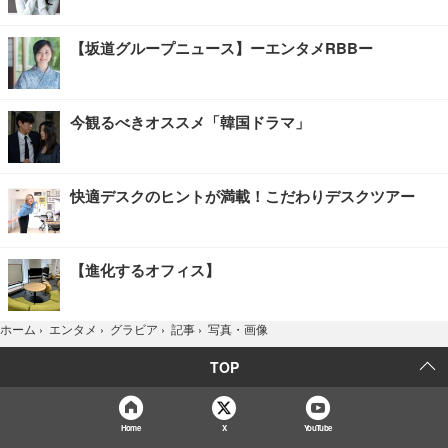
【坂道グループニュース】ーエンタメRBBー
今観るべきオススメ「韓国ドラマ」
快適デスクのヒントが満載！こだわりデスクツアー
【進化するオフィス】
写真・画像
ホーム
›
エンタメ
›
グラビア
›
記事
›
TOP
Home
X
YouTube