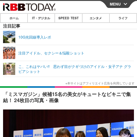
MENU
CLOSE
ホーム
IT・デジタル
SPEED TEST
エンタメ
ライフ
ホーム
注目記事
IT・デジタル
10G光回線導入レポ
IT・デジタルTOP
スマートフォン
SPEED TEST
注目アイドル、セクシー＆悩殺ショット
ネタ
ガジェット・ツール
エンタメ
こ、これはヤバい!! 思わず目がクギづけのアイドル・女子アナ グラ
ショッピング
その他
ビアショット
エンタメTOP
映画・ドラマ
ライフ
韓流・K-POP
韓国・芸能
ライフTOP
グルメ
リリース一覧
「ミスマガジン」候補15名の美女がキュートなビキニで集
音楽
スポーツ
ペット
ショッピング
結！ 24枚目の写真・画像
プッシュ通知の停止方法
グラビア
ブログ
その他
ショッピング
その他