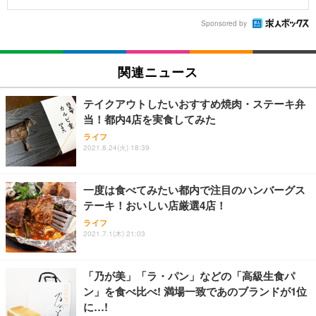
Sponsored by
関連ニュース
テイクアウトしたいおすすめ焼肉・ステーキ弁
当！都内4店を実食してみた
ライフ
2021.8.24(火) 18:39
一度は食べてみたい都内で注目のハンバーグス
テーキ！おいしい店厳選4店！
ライフ
2021.7.1(木) 21:03
「乃が美」「ラ・パン」などの「高級生食パ
ン」を食べ比べ! 満場一致であのブランドが1位
に…!