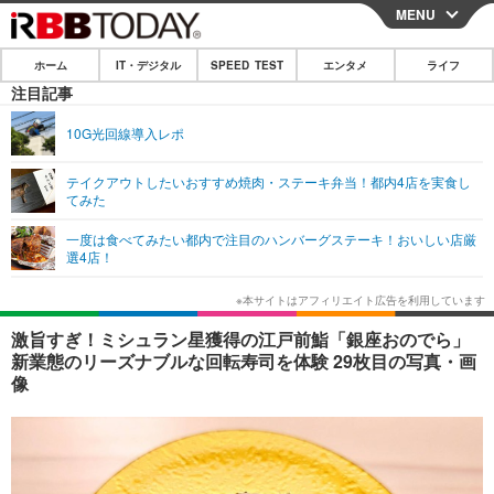
MENU
CLOSE
ホーム
IT・デジタル
SPEED TEST
エンタメ
ライフ
ホーム
注目記事
IT・デジタル
10G光回線導入レポ
IT・デジタルTOP
スマートフォン
SPEED TEST
テイクアウトしたいおすすめ焼肉・ステーキ弁当！都内4店を実食し
てみた
ネタ
ガジェット・ツール
エンタメ
一度は食べてみたい都内で注目のハンバーグステーキ！おいしい店厳
ショッピング
その他
選4店！
エンタメTOP
映画・ドラマ
ライフ
韓流・K-POP
韓国・芸能
ライフTOP
グルメ
リリース一覧
激旨すぎ！ミシュラン星獲得の江戸前鮨「銀座おのでら」
音楽
スポーツ
ペット
ショッピング
新業態のリーズナブルな回転寿司を体験 29枚目の写真・画
プッシュ通知の停止方法
像
グラビア
ブログ
その他
ショッピング
その他