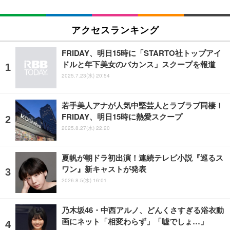
アクセスランキング
FRIDAY、明日15時に「STARTO社トップアイ
ドルと年下美女のバカンス」スクープを報道
2025.7.23(水) 20:54
若手美人アナが人気中堅芸人とラブラブ同棲！
FRIDAY、明日15時に熱愛スクープ
2025.8.27(水) 22:20
夏帆が朝ドラ初出演！連続テレビ小説『巡るス
ワン』新キャストが発表
2026.8.5(水) 16:01
乃木坂46・中西アルノ、どんくさすぎる浴衣動
画にネット「相変わらず」「嘘でしょ…」