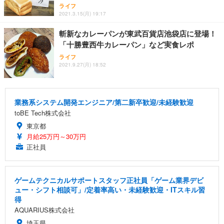
ライフ
2021.3.15(月) 19:17
斬新なカレーパンが東武百貨店池袋店に登場！
「十勝豊西牛カレーパン」など実食レポ
ライフ
2021.9.27(月) 18:52
業務系システム開発エンジニア/第二新卒歓迎/未経験歓迎
toBE Tech株式会社
東京都
月給25万円～30万円
正社員
ゲームテクニカルサポートスタッフ正社員「ゲーム業界デビ
ュー・シフト相談可」/定着率高い・未経験歓迎・ITスキル習
得
AQUARIUS株式会社
埼玉県