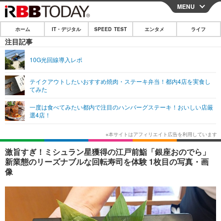
MENU
CLOSE
ホーム
IT・デジタル
SPEED TEST
エンタメ
ライフ
ホーム
注目記事
IT・デジタル
10G光回線導入レポ
IT・デジタルTOP
スマートフォン
SPEED TEST
テイクアウトしたいおすすめ焼肉・ステーキ弁当！都内4店を実食し
てみた
ネタ
ガジェット・ツール
エンタメ
一度は食べてみたい都内で注目のハンバーグステーキ！おいしい店厳
ショッピング
その他
選4店！
エンタメTOP
映画・ドラマ
ライフ
韓流・K-POP
韓国・芸能
ライフTOP
グルメ
リリース一覧
激旨すぎ！ミシュラン星獲得の江戸前鮨「銀座おのでら」
音楽
スポーツ
ペット
ショッピング
新業態のリーズナブルな回転寿司を体験 1枚目の写真・画
プッシュ通知の停止方法
像
グラビア
ブログ
その他
ショッピング
その他