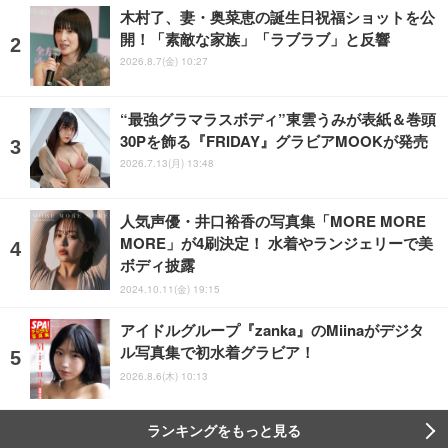
木村了、妻・奥菜恵の誕生日祝福ショットを公
開！「素敵な家族」「ラブラブ」と反響
2026.8.7(金) 10:27
“最強グラマラスボディ”東雲うみが表紙＆巻頭
30Pを飾る『FRIDAY』グラビアMOOKが発売
2026.7.13(月) 13:48
人気声優・井口裕香の写真集「MORE MORE
MORE」が4刷決定！ 水着やランジェリーで美
ボディ披露
2024.10.11(金) 19:15
アイドルグループ『zanka』のMiinaがデジタ
ル写真集で初水着グラビア！
2026.8.6(木) 10:13
ランキングをもっと見る