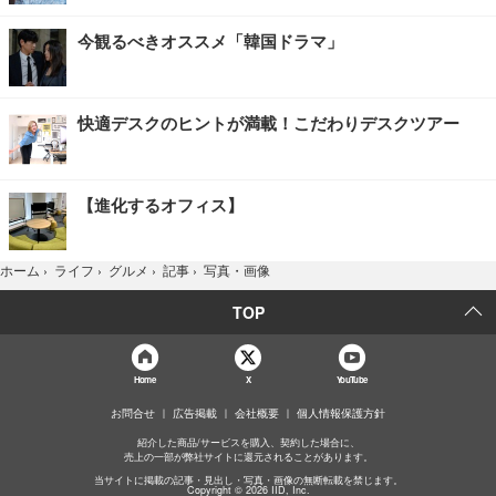
今観るべきオススメ「韓国ドラマ」
快適デスクのヒントが満載！こだわりデスクツアー
【進化するオフィス】
写真・画像
ホーム
›
ライフ
›
グルメ
›
記事
›
TOP
Home
X
YouTube
お問合せ
広告掲載
会社概要
個人情報保護方針
紹介した商品/サービスを購入、契約した場合に、
売上の一部が弊社サイトに還元されることがあります。
当サイトに掲載の記事・見出し・写真・画像の無断転載を禁じます。
Copyright © 2026 IID, Inc.