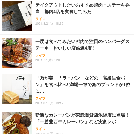
テイクアウトしたいおすすめ焼肉・ステーキ弁
当！都内4店を実食してみた
ライフ
2021.8.24(火) 18:39
一度は食べてみたい都内で注目のハンバーグス
テーキ！おいしい店厳選4店！
ライフ
2021.7.1(木) 21:03
「乃が美」「ラ・パン」などの「高級生食パ
ン」を食べ比べ! 満場一致であのブランドが1位
に…!
ライフ
2021.3.15(月) 19:17
斬新なカレーパンが東武百貨店池袋店に登場！
「十勝豊西牛カレーパン」など実食レポ
ライフ
2021.9.27(月) 18:52