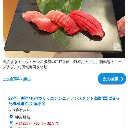
激旨すぎ！ミシュラン星獲得の江戸前鮨「銀座おのでら」新業態のリー
ズナブルな回転寿司を体験
次の画像
この記事へ戻る
27卒・新卒/ものづくりエンジニアアシスタント/設計図に沿っ
た機械組立/文理不問
株式会社大斗
神奈川県
月給25万7,700円～32万円