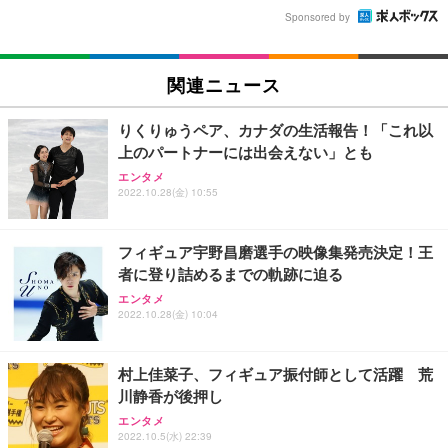
Sponsored by
関連ニュース
りくりゅうペア、カナダの生活報告！「これ以
上のパートナーには出会えない」とも
エンタメ
2022.10.28(金) 10:55
フィギュア宇野昌磨選手の映像集発売決定！王
者に登り詰めるまでの軌跡に迫る
エンタメ
2022.10.28(金) 10:04
村上佳菜子、フィギュア振付師として活躍 荒
川静香が後押し
エンタメ
2022.10.5(水) 22:39