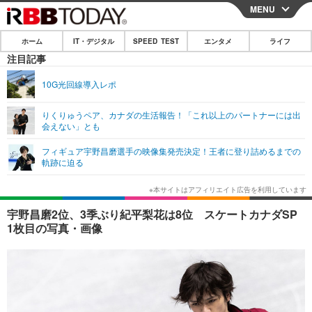
MENU
CLOSE
ホーム
IT・デジタル
SPEED TEST
エンタメ
ライフ
ホーム
注目記事
IT・デジタル
10G光回線導入レポ
IT・デジタルTOP
スマートフォン
SPEED TEST
りくりゅうペア、カナダの生活報告！「これ以上のパートナーには出
会えない」とも
ネタ
ガジェット・ツール
エンタメ
フィギュア宇野昌磨選手の映像集発売決定！王者に登り詰めるまでの
ショッピング
その他
軌跡に迫る
エンタメTOP
映画・ドラマ
ライフ
韓流・K-POP
韓国・芸能
ライフTOP
グルメ
リリース一覧
宇野昌磨2位、3季ぶり紀平梨花は8位 スケートカナダSP
音楽
スポーツ
ペット
ショッピング
1枚目の写真・画像
プッシュ通知の停止方法
グラビア
ブログ
その他
ショッピング
その他