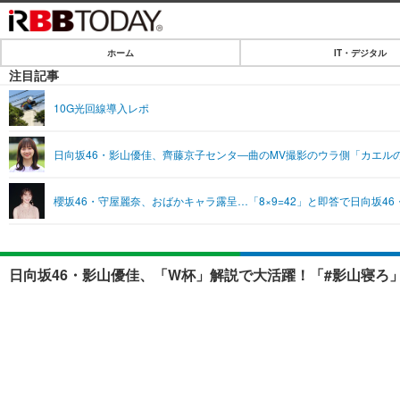
ホーム
IT・デジタル
ホーム
注目記事
IT・デジタル
10G光回線導入レポ
IT・デジタルTOP
SPEED TEST
日向坂46・影山優佳、齊藤京子センタ―曲のMV撮影のウラ側「カエル
ネタ
エンタメ
櫻坂46・守屋麗奈、おばかキャラ露呈…「8×9=42」と即答で日向坂4
ショッピング
エンタメTOP
ライフ
韓流・K-POP
ライフTOP
リリース一覧
日向坂46・影山優佳、「W杯」解説で大活躍！「#影山寝ろ
音楽
ペット
プッシュ通知の停止方法
グラビア
その他
ショッピング