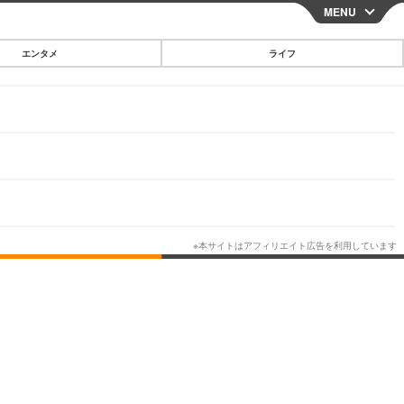
MENU
CLOSE
エンタメ
ライフ
スマートフォン
ガジェット・ツール
その他
映画・ドラマ
韓国・芸能
グルメ
スポーツ
ショッピング
ブログ
その他