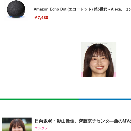
Amazon Echo Dot (エコードット) 第5世代 - A
￥7,480
[EdoErgo] オフィスチェア 椅子 テレワーク 疲れない
EIZO ビジネス向けプレミアムモニター | FlexScan EV3240
Amazonベーシック ペットシーツ 薄型 レギュラー 1回使
(黒網+黒枠+黒足)
￥105,595
￥3,373
￥5,699
SIHOO B100 オフィスチェア／デスクチェア メッシュ
EIZO ビジネス向けプレミアムモニター | FlexScan EV2740
Amazonベーシック ペットシーツ 厚型 ワイド 42枚x2袋
￥27,999
￥109,572
￥3,234
Sezlife オフィスチェア デスクチェア 疲れない テレ
【純正品】27"ゲーミングモニター DualSense 充電フック
ネオ・ルーライフ ネオ・オムツ L 中型犬用 26枚入り 単
日向坂46・影山優佳、齊藤京子センタ―曲のM
ション PCチェア 通気性メッシュ ゲーミング/勉強/事務用
￥49,979
￥1,800
エンタメ
￥7,680