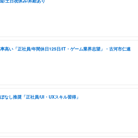
迎/土日祝休み/昇給あり
高い「正社員/年間休日125日/IT・ゲーム業界志望」・古河市仁連
ぼなし推奨「正社員/UI・UXスキル習得」