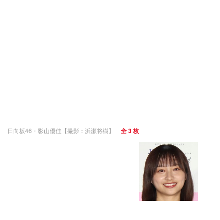
日向坂46・影山優佳【撮影：浜瀬将樹】
全 3 枚