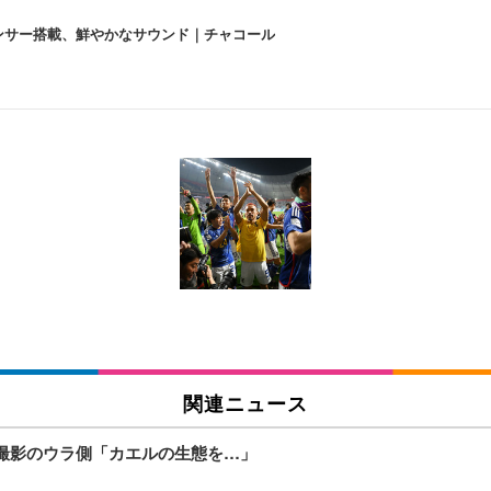
lexa、センサー搭載、鮮やかなサウンド｜チャコール
 跳ね上げ式アームレスト コンパクト 約105度ロッキング pc 事務椅子 360度
X-WT | 31.5型4K UHD・USB Type-C・ホワイト
い捨て 無香料 ホワイト 300枚
チェア 人間工学 疲れない ブラック
X-WT | 27.0型4K UHD・USB Type-C・ホワイト
(84枚) ホワイト(吸収面:ライトブルー)
関連ニュース
ワーク チェア 強化バックレスト 30度ロッキング機能 人間工学 椅子 腰サポー
付き（CFI-ZDM1J）
品
V撮影のウラ側「カエルの生態を…」
 おしゃれ パソコンチェア (ブラック)