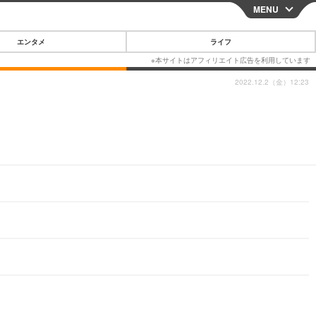
MENU
CLOSE
エンタメ
ライフ
2022.12.2（金）12:23
スマートフォン
ガジェット・ツール
その他
映画・ドラマ
韓国・芸能
グルメ
スポーツ
ショッピング
ブログ
その他