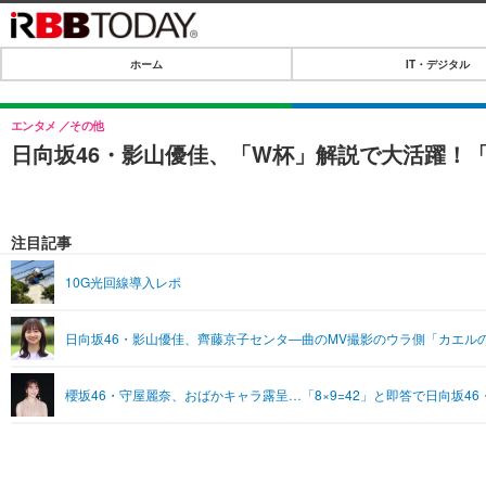
ホーム
IT・デジタル
ホーム
IT・デジタル
エンタメ
その他
日向坂46・影山優佳、「W杯」解説で大活躍！
IT・デジタルTOP
SPEED TEST
ネタ
エンタメ
注目記事
ショッピング
エンタメTOP
ライフ
10G光回線導入レポ
韓流・K-POP
ライフTOP
リリース一覧
日向坂46・影山優佳、齊藤京子センタ―曲のMV撮影のウラ側「カエル
音楽
ペット
プッシュ通知の停止方法
グラビア
その他
櫻坂46・守屋麗奈、おばかキャラ露呈…「8×9=42」と即答で日向坂4
ショッピング