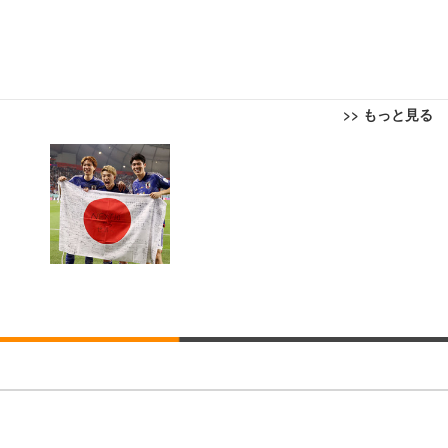
>> もっと見る
回転 座面昇降 強化ナイロン樹脂ベース 通気性メッシュ 在宅ワーク H-WY01
ト 90度跳ね上げ式アームレスト 3Dヘッドレスト ハンガー付き 高反発クッ