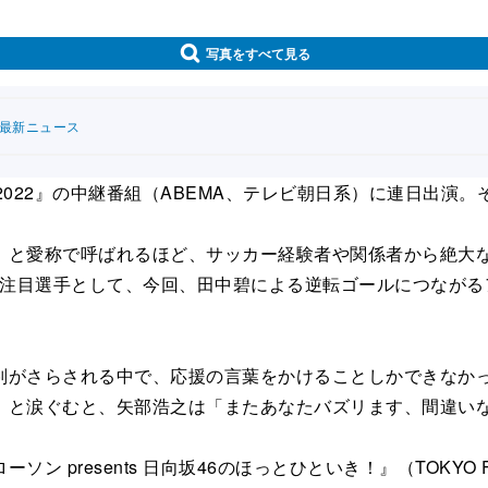
写真をすべて見る
連最新ニュース
022』の中継番組（ABEMA、テレビ朝日系）に連日出演
と愛称で呼ばれるほど、サッカー経験者や関係者から絶大な
は注目選手として、今回、田中碧による逆転ゴールにつなが
がさらされる中で、応援の言葉をかけることしかできなかっ
」と涙ぐむと、矢部浩之は「またあなたバズリます、間違い
 presents 日向坂46のほっとひといき！』（TOKY