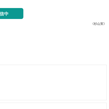
信中
《杉山実》