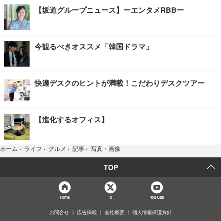
【坂道グループニュース】ーエンタメRBBー
今観るべきオススメ「韓国ドラマ」
快適デスクのヒントが満載！こだわりデスクツアー
【進化するオフィス】
写真・画像
ホーム
›
ライフ
›
グルメ
›
記事
›
TOP
Home
X
YouTube
お問合せ
広告掲載
会社概要
個人情報保護方針