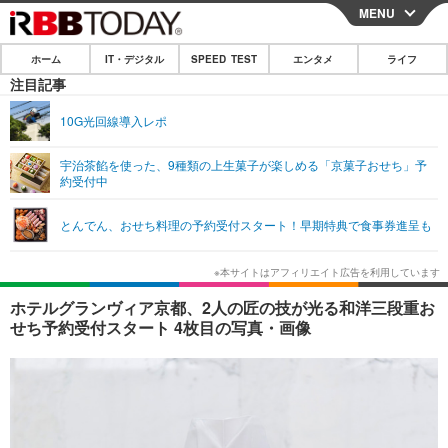
MENU
CLOSE
ホーム
IT・デジタル
SPEED TEST
エンタメ
ライフ
ホーム
注目記事
IT・デジタル
10G光回線導入レポ
IT・デジタルTOP
スマートフォン
SPEED TEST
宇治茶餡を使った、9種類の上生菓子が楽しめる「京菓子おせち」予
約受付中
ネタ
ガジェット・ツール
エンタメ
とんでん、おせち料理の予約受付スタート！早期特典で食事券進呈も
ショッピング
その他
エンタメTOP
映画・ドラマ
ライフ
韓流・K-POP
韓国・芸能
ライフTOP
グルメ
リリース一覧
ホテルグランヴィア京都、2人の匠の技が光る和洋三段重お
音楽
スポーツ
ペット
ショッピング
せち予約受付スタート 4枚目の写真・画像
プッシュ通知の停止方法
グラビア
ブログ
その他
ショッピング
その他