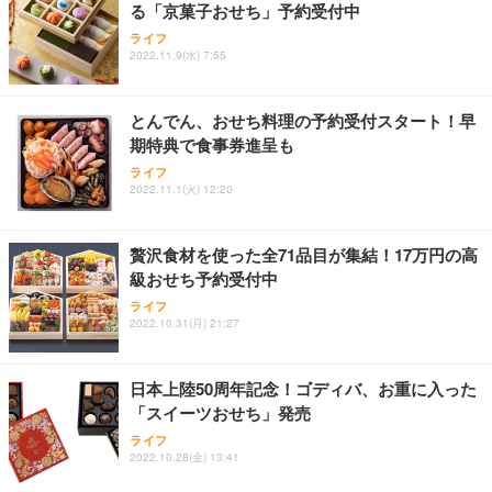
る「京菓子おせち」予約受付中
ライフ
2022.11.9(水) 7:55
とんでん、おせち料理の予約受付スタート！早
期特典で食事券進呈も
ライフ
2022.11.1(火) 12:20
贅沢食材を使った全71品目が集結！17万円の高
級おせち予約受付中
ライフ
2022.10.31(月) 21:27
日本上陸50周年記念！ゴディバ、お重に入った
「スイーツおせち」発売
ライフ
2022.10.28(金) 13:41