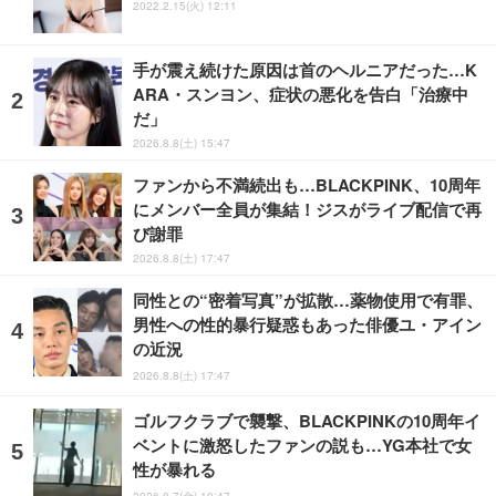
2022.2.15(火) 12:11
手が震え続けた原因は首のヘルニアだった…K
ARA・スンヨン、症状の悪化を告白「治療中
だ」
2026.8.8(土) 15:47
ファンから不満続出も…BLACKPINK、10周年
にメンバー全員が集結！ジスがライブ配信で再
び謝罪
2026.8.8(土) 17:47
同性との“密着写真”が拡散…薬物使用で有罪、
男性への性的暴行疑惑もあった俳優ユ・アイン
の近況
2026.8.8(土) 17:47
ゴルフクラブで襲撃、BLACKPINKの10周年イ
ベントに激怒したファンの説も…YG本社で女
性が暴れる