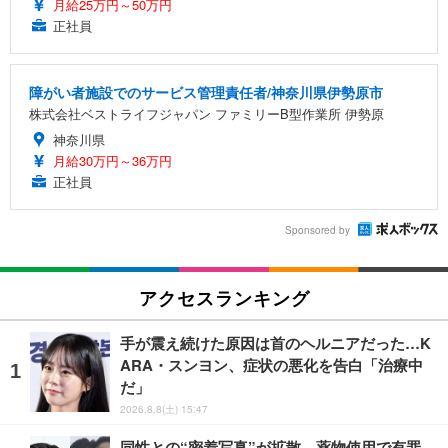
月給25万円～50万円
正社員
障がい者施設でのサービス管理責任者/神奈川県伊勢原市
株式会社ベストライフジャパン ファミリーB型作業所 伊勢原
神奈川県
月給30万円～36万円
正社員
Sponsored by
アクセスランキング
手が震え続けた原因は首のヘルニアだった…K
ARA・スンヨン、症状の悪化を告白「治療中
だ」
2026.8.8(土) 15:47
同性との“密着写真”が拡散…薬物使用で有罪、