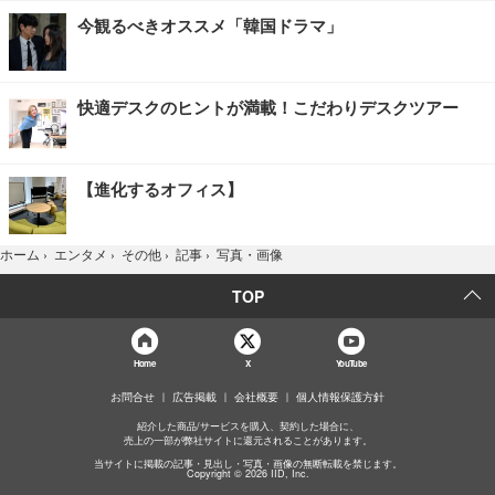
今観るべきオススメ「韓国ドラマ」
快適デスクのヒントが満載！こだわりデスクツアー
【進化するオフィス】
写真・画像
ホーム
›
エンタメ
›
その他
›
記事
›
TOP
Home
X
YouTube
お問合せ
広告掲載
会社概要
個人情報保護方針
紹介した商品/サービスを購入、契約した場合に、
売上の一部が弊社サイトに還元されることがあります。
当サイトに掲載の記事・見出し・写真・画像の無断転載を禁じます。
Copyright © 2026 IID, Inc.