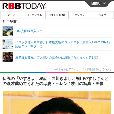
MENU
CLOSE
ホーム
IT・デジタル
SPEED TEST
エンタメ
ライフ
ホーム
注目記事
IT・デジタル
10G光回線導入レポ
IT・デジタルTOP
スマートフォン
SPEED TEST
イコラブ佐々木舞香、日本最大級のコンテスト「京美人Award 2024」
応援アンバサダーに
ネタ
ガジェット・ツール
エンタメ
波多野＆藤丸、万太郎との出会いに感謝『らんまん』第81話
ショッピング
その他
エンタメTOP
映画・ドラマ
ライフ
韓流・K-POP
韓国・芸能
ライフTOP
グルメ
リリース一覧
伝説の「やすきよ」秘話 西川きよし、横山やすしさんと
音楽
スポーツ
ペット
ショッピング
の漫才薦めてくれたのは妻・ヘレン 1枚目の写真・画像
プッシュ通知の停止方法
グラビア
ブログ
その他
ショッピング
その他