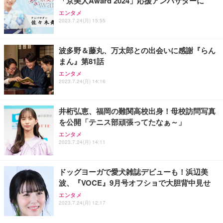
「京美人Award 2024」応援アンバサダーに
エンタメ
2023.7.24(月) 15:55
波多野＆藤丸、万太郎との出会いに感謝『らん
まん』第81話
エンタメ
2023.7.24(月) 14:16
井桁弘恵、福岡の難関高校出身！母校訪問写真
を公開「テニス部頑張ってたなぁ～」
エンタメ
2023.7.24(月) 14:11
ドッグヨーガで愛犬雑誌デビューも！浜辺美
波、『VOCE』9月号オフショで大胆背中見せ
エンタメ
2023.7.24(月) 12:17