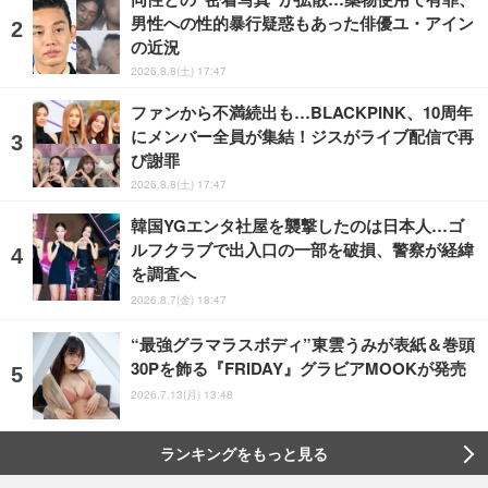
男性への性的暴行疑惑もあった俳優ユ・アイン
の近況
2026.8.8(土) 17:47
ファンから不満続出も…BLACKPINK、10周年
にメンバー全員が集結！ジスがライブ配信で再
び謝罪
2026.8.8(土) 17:47
韓国YGエンタ社屋を襲撃したのは日本人…ゴ
ルフクラブで出入口の一部を破損、警察が経緯
を調査へ
2026.8.7(金) 18:47
“最強グラマラスボディ”東雲うみが表紙＆巻頭
30Pを飾る『FRIDAY』グラビアMOOKが発売
2026.7.13(月) 13:48
ランキングをもっと見る