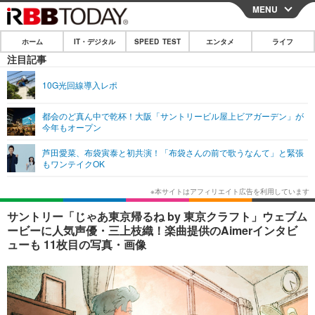
MENU
CLOSE
ホーム
IT・デジタル
SPEED TEST
エンタメ
ライフ
ホーム
注目記事
IT・デジタル
10G光回線導入レポ
IT・デジタルTOP
スマートフォン
SPEED TEST
都会のど真ん中で乾杯！大阪「サントリービル屋上ビアガーデン」が
今年もオープン
ネタ
ガジェット・ツール
エンタメ
芦田愛菜、布袋寅泰と初共演！「布袋さんの前で歌うなんて」と緊張
ショッピング
その他
もワンテイクOK
エンタメTOP
映画・ドラマ
ライフ
韓流・K-POP
韓国・芸能
ライフTOP
グルメ
リリース一覧
サントリー「じゃあ東京帰るね by 東京クラフト」ウェブム
音楽
スポーツ
ペット
ショッピング
ービーに人気声優・三上枝織！楽曲提供のAimerインタビ
プッシュ通知の停止方法
ューも 11枚目の写真・画像
グラビア
ブログ
その他
ショッピング
その他