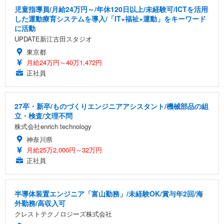
児童指導員/月給24万円～/年休120日以上/未経験可/ICTを活用
した運動療育システムを導入/「IT×福祉×運動」をキーワード
に活動
UPDATE新江古田スタジオ
東京都
月給24万円～40万1,472円
正社員
27卒・新卒/ものづくりエンジニアアシスタント/機械部品の組
立・検査/文理不問
株式会社enrich technology
神奈川県
月給25万2,000円～32万円
正社員
半導体装置エンジニア「富山勤務」/未経験OK/賞与年2回/海
外勤務/高収入可
クレストテクノロジーズ株式会社