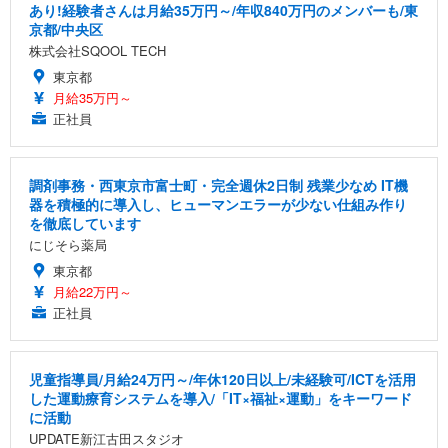
あり!経験者さんは月給35万円～/年収840万円のメンバーも/東
京都/中央区
株式会社SQOOL TECH
東京都
月給35万円～
正社員
調剤事務・西東京市富士町・完全週休2日制 残業少なめ IT機
器を積極的に導入し、ヒューマンエラーが少ない仕組み作り
を徹底しています
にじそら薬局
東京都
月給22万円～
正社員
児童指導員/月給24万円～/年休120日以上/未経験可/ICTを活用
した運動療育システムを導入/「IT×福祉×運動」をキーワード
に活動
UPDATE新江古田スタジオ