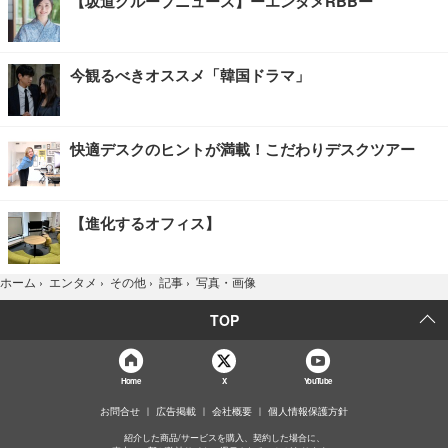
【坂道グループニュース】ーエンタメRBBー
今観るべきオススメ「韓国ドラマ」
快適デスクのヒントが満載！こだわりデスクツアー
【進化するオフィス】
写真・画像
ホーム
›
エンタメ
›
その他
›
記事
›
TOP
Home
X
YouTube
お問合せ
広告掲載
会社概要
個人情報保護方針
紹介した商品/サービスを購入、契約した場合に、