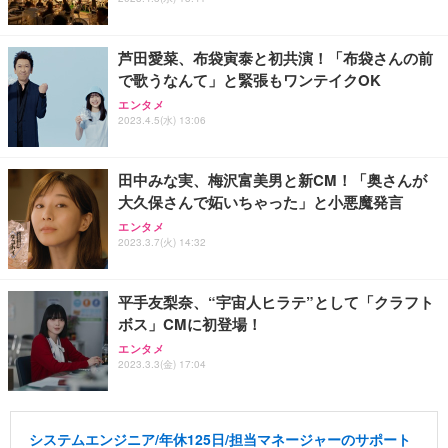
芦田愛菜、布袋寅泰と初共演！「布袋さんの前
で歌うなんて」と緊張もワンテイクOK
エンタメ
2023.4.5(水) 13:06
田中みな実、梅沢富美男と新CM！「奥さんが
大久保さんで妬いちゃった」と小悪魔発言
エンタメ
2023.3.7(火) 14:32
平手友梨奈、“宇宙人ヒラテ”として「クラフト
ボス」CMに初登場！
エンタメ
2023.3.3(金) 17:04
システムエンジニア/年休125日/担当マネージャーのサポート