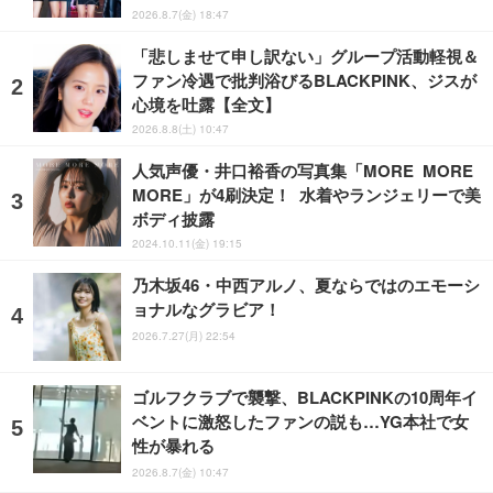
2026.8.7(金) 18:47
「悲しませて申し訳ない」グループ活動軽視＆
ファン冷遇で批判浴びるBLACKPINK、ジスが
心境を吐露【全文】
2026.8.8(土) 10:47
人気声優・井口裕香の写真集「MORE MORE
MORE」が4刷決定！ 水着やランジェリーで美
ボディ披露
2024.10.11(金) 19:15
乃木坂46・中西アルノ、夏ならではのエモーシ
ョナルなグラビア！
2026.7.27(月) 22:54
ゴルフクラブで襲撃、BLACKPINKの10周年イ
ベントに激怒したファンの説も…YG本社で女
性が暴れる
2026.8.7(金) 10:47