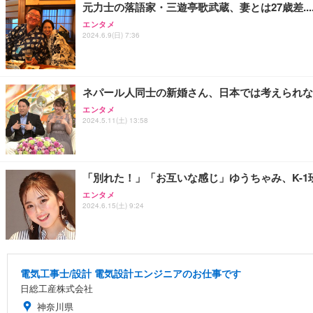
元力士の落語家・三遊亭歌武蔵、妻とは27歳差...
エンタメ
2024.6.9(日) 7:36
ネパール人同士の新婚さん、日本では考えられな
エンタメ
2024.5.11(土) 13:58
「別れた！」「お互いな感じ」ゆうちゃみ、K-1
エンタメ
2024.6.15(土) 9:24
電気工事士/設計 電気設計エンジニアのお仕事です
日総工産株式会社
神奈川県