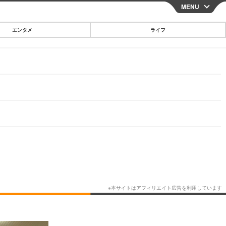
MENU
CLOSE
エンタメ
ライフ
スマートフォン
ガジェット・ツール
その他
映画・ドラマ
韓国・芸能
グルメ
スポーツ
ショッピング
ブログ
その他