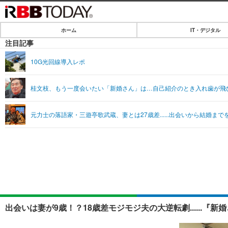
ホーム
IT・デジタル
ホーム
注目記事
IT・デジタル
10G光回線導入レポ
IT・デジタルTOP
SPEED TEST
桂文枝、もう一度会いたい「新婚さん」は…自己紹介のとき入れ歯が飛
ネタ
エンタメ
元力士の落語家・三遊亭歌武蔵、妻とは27歳差......出会いから結婚まで
ショッピング
エンタメTOP
ライフ
韓流・K-POP
ライフTOP
リリース一覧
音楽
ペット
プッシュ通知の停止方法
グラビア
その他
ショッピング
出会いは妻が9歳！？18歳差モジモジ夫の大逆転劇......『