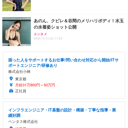
あのん、クビレ＆谷間のメリハリボディ！水玉
の水着姿ショット公開
エンタメ
2023.10.31(火) 11:25
困った人をサポートするお仕事!問い合わせ対応から開始/ITサ
ポートエンジニア/研修あり
株式会社小林
東京都
月給31万800円～50万円
正社員
インフラエンジニア・IT基盤の設計・構築・丁寧な指導・業
績好調
ベンタス株式会社