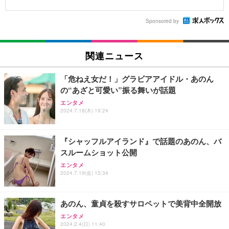
Sponsored by
関連ニュース
「危ねえ女だ！」グラビアアイドル・あのん
の“あざと可愛い”振る舞いが話題
エンタメ
2024.7.18(木) 19:24
『シャッフルアイランド』で話題のあのん、バ
スルームショット公開
エンタメ
2024.7.19(金) 15:34
あのん、童貞を殺すサロペットで美背中全開放
エンタメ
2024.2.4(日) 11:40