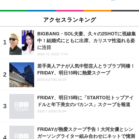
アクセスランキング
BIGBANG・SOL夫妻、久々の2SHOTに視線集
中！結婚式にともに出席、カリスマ性溢れる姿
に注目
2025.10.12(日) 17:47
若手美人アナが人気中堅芸人とラブラブ同棲！
FRIDAY、明日15時に熱愛スクープ
2025.8.27(水) 22:20
FRIDAY、明日15時に「STARTO社トップアイ
ドルと年下美女のバカンス」スクープを報道
2025.7.23(水) 20:54
FRIDAYが熱愛スクープ予告！大河女優とシン
ガーソングライター組み合わせにネットで憶測