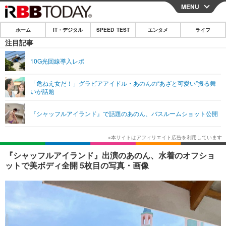
MENU
CLOSE
ホーム
IT・デジタル
SPEED TEST
エンタメ
ライフ
ホーム
注目記事
IT・デジタル
10G光回線導入レポ
IT・デジタルTOP
スマートフォン
SPEED TEST
「危ねえ女だ！」グラビアアイドル・あのんの“あざと可愛い”振る舞
いが話題
ネタ
ガジェット・ツール
エンタメ
『シャッフルアイランド』で話題のあのん、バスルームショット公開
ショッピング
その他
エンタメTOP
映画・ドラマ
ライフ
韓流・K-POP
韓国・芸能
ライフTOP
グルメ
リリース一覧
『シャッフルアイランド』出演のあのん、水着のオフショ
音楽
スポーツ
ペット
ショッピング
ットで美ボディ全開 5枚目の写真・画像
プッシュ通知の停止方法
グラビア
ブログ
その他
ショッピング
その他