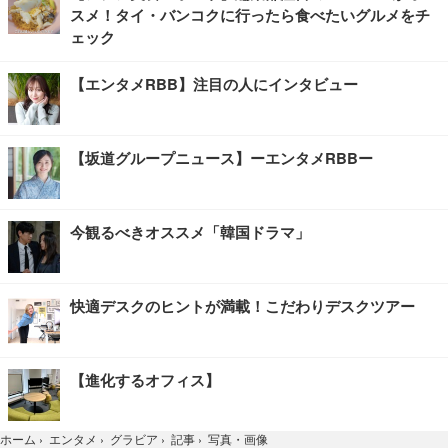
スメ！タイ・バンコクに行ったら食べたいグルメをチ
ェック
【エンタメRBB】注目の人にインタビュー
【坂道グループニュース】ーエンタメRBBー
今観るべきオススメ「韓国ドラマ」
快適デスクのヒントが満載！こだわりデスクツアー
【進化するオフィス】
写真・画像
ホーム
›
エンタメ
›
グラビア
›
記事
›