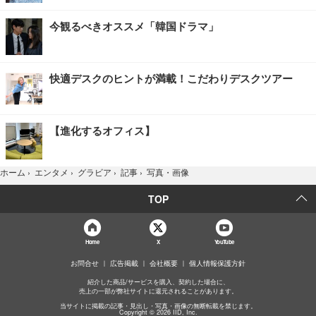
今観るべきオススメ「韓国ドラマ」
快適デスクのヒントが満載！こだわりデスクツアー
【進化するオフィス】
写真・画像
ホーム
›
エンタメ
›
グラビア
›
記事
›
TOP
Home
X
YouTube
お問合せ
広告掲載
会社概要
個人情報保護方針
紹介した商品/サービスを購入、契約した場合に、
売上の一部が弊社サイトに還元されることがあります。
当サイトに掲載の記事・見出し・写真・画像の無断転載を禁じます。
Copyright © 2026 IID, Inc.