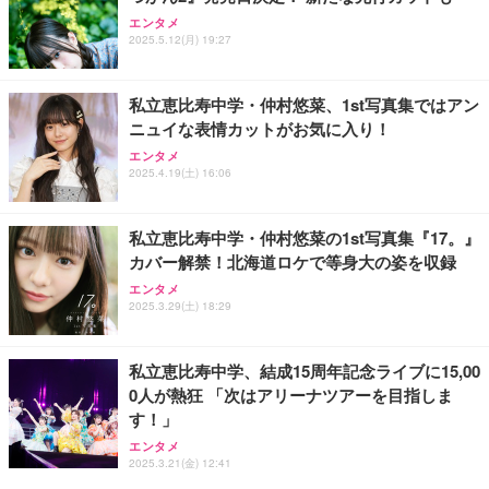
エンタメ
2025.5.12(月) 19:27
私立恵比寿中学・仲村悠菜、1st写真集ではアン
ニュイな表情カットがお気に入り！
エンタメ
2025.4.19(土) 16:06
私立恵比寿中学・仲村悠菜の1st写真集『17。』
カバー解禁！北海道ロケで等身大の姿を収録
エンタメ
2025.3.29(土) 18:29
私立恵比寿中学、結成15周年記念ライブに15,00
0人が熱狂 「次はアリーナツアーを目指しま
す！」
エンタメ
2025.3.21(金) 12:41