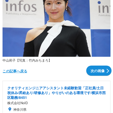
中山莉子【写真：竹内みちまろ】
次の画像
この記事へ戻る
クオリティエンジニアアシスタント未経験歓迎「正社員/土日
祝休み/昇給あり/研修あり」やりがいのある環境です/横浜市西
区勤務/8451
株式会社NoID
神奈川県