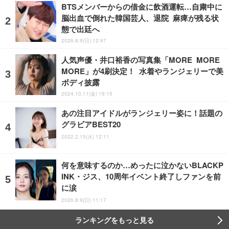
BTSメンバーからの借金に飲酒運転…自粛中に
脳出血で倒れた韓国芸人、退院 麻痺が残る状
態で出廷へ
2026.8.9(日) 12:47
人気声優・井口裕香の写真集「MORE MORE
MORE」が4刷決定！ 水着やランジェリーで美
ボディ披露
2024.10.11(金) 19:15
あの注目アイドルがランジェリー姿に！話題の
グラビアBEST20
2022.2.15(火) 12:11
何を意味するのか…めったに泣かないBLACKP
INK・ジス、10周年イベント終了しファンを前
に涙
2026.8.9(日) 11:17
ランキングをもっと見る