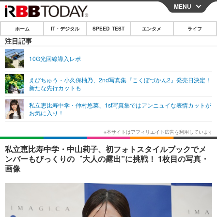
MENU
CLOSE
ホーム
IT・デジタル
SPEED TEST
エンタメ
ライフ
ホーム
注目記事
IT・デジタル
10G光回線導入レポ
IT・デジタルTOP
スマートフォン
SPEED TEST
えびちゅう・小久保柚乃、2nd写真集『こくぼづかん2』発売日決定！
新たな先行カットも
ネタ
ガジェット・ツール
エンタメ
私立恵比寿中学・仲村悠菜、1st写真集ではアンニュイな表情カットが
ショッピング
その他
お気に入り！
エンタメTOP
映画・ドラマ
ライフ
韓流・K-POP
韓国・芸能
ライフTOP
グルメ
リリース一覧
私立恵比寿中学・中山莉子、初フォトスタイルブックでメ
音楽
スポーツ
ペット
ショッピング
ンバーもびっくりの゛大人の露出”に挑戦！ 1枚目の写真・
プッシュ通知の停止方法
画像
グラビア
ブログ
その他
ショッピング
その他