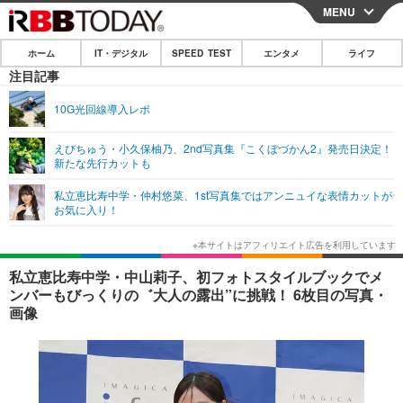
MENU
CLOSE
ホーム
IT・デジタル
SPEED TEST
エンタメ
ライフ
ホーム
注目記事
IT・デジタル
10G光回線導入レポ
IT・デジタルTOP
スマートフォン
SPEED TEST
えびちゅう・小久保柚乃、2nd写真集『こくぼづかん2』発売日決定！
新たな先行カットも
ネタ
ガジェット・ツール
エンタメ
私立恵比寿中学・仲村悠菜、1st写真集ではアンニュイな表情カットが
ショッピング
その他
お気に入り！
エンタメTOP
映画・ドラマ
ライフ
韓流・K-POP
韓国・芸能
ライフTOP
グルメ
リリース一覧
私立恵比寿中学・中山莉子、初フォトスタイルブックでメ
音楽
スポーツ
ペット
ショッピング
ンバーもびっくりの゛大人の露出”に挑戦！ 6枚目の写真・
プッシュ通知の停止方法
画像
グラビア
ブログ
その他
ショッピング
その他