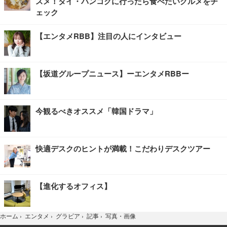
スメ！タイ・バンコクに行ったら食べたいグルメをチ
ェック
【エンタメRBB】注目の人にインタビュー
【坂道グループニュース】ーエンタメRBBー
今観るべきオススメ「韓国ドラマ」
快適デスクのヒントが満載！こだわりデスクツアー
【進化するオフィス】
写真・画像
ホーム
›
エンタメ
›
グラビア
›
記事
›