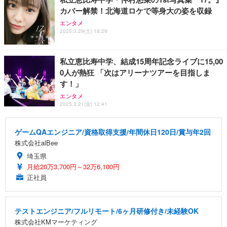
カバー解禁！北海道ロケで等身大の姿を収録
エンタメ
2025.3.29(土) 18:29
私立恵比寿中学、結成15周年記念ライブに15,00
0人が熱狂 「次はアリーナツアーを目指しま
す！」
エンタメ
2025.3.21(金) 12:41
ゲームQAエンジニア/資格取得支援/年間休日120日/賞与年2回
株式会社alBee
埼玉県
月給20万3,700円～32万6,100円
正社員
テストエンジニア/フルリモート/6ヶ月研修付き/未経験OK
株式会社KMマーケティング