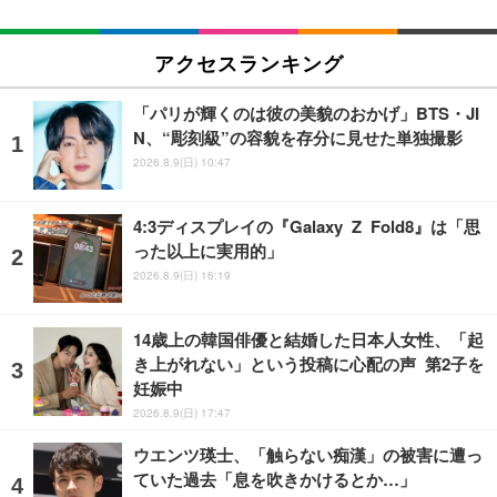
アクセスランキング
「パリが輝くのは彼の美貌のおかげ」BTS・JI
N、“彫刻級”の容貌を存分に見せた単独撮影
2026.8.9(日) 10:47
4:3ディスプレイの『Galaxy Z Fold8』は「思
った以上に実用的」
2026.8.9(日) 16:19
14歳上の韓国俳優と結婚した日本人女性、「起
き上がれない」という投稿に心配の声 第2子を
妊娠中
2026.8.9(日) 17:47
ウエンツ瑛士、「触らない痴漢」の被害に遭っ
ていた過去「息を吹きかけるとか…」