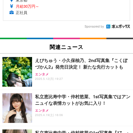
月給30万円～
正社員
Sponsored by
関連ニュース
えびちゅう・小久保柚乃、2nd写真集『こくぼ
づかん2』発売日決定！ 新たな先行カットも
エンタメ
2025.5.12(月) 19:27
私立恵比寿中学・仲村悠菜、1st写真集ではアン
ニュイな表情カットがお気に入り！
エンタメ
2025.4.19(土) 16:06
私立恵比寿中学・仲村悠菜の1st写真集『17。』