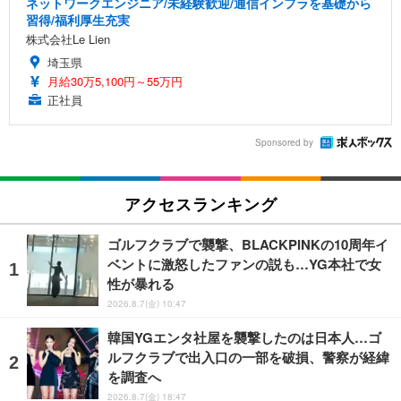
ネットワークエンジニア/未経験歓迎/通信インフラを基礎から
習得/福利厚生充実
株式会社Le Lien
埼玉県
月給30万5,100円～55万円
正社員
Sponsored by
アクセスランキング
ゴルフクラブで襲撃、BLACKPINKの10周年イ
ベントに激怒したファンの説も…YG本社で女
性が暴れる
2026.8.7(金) 10:47
韓国YGエンタ社屋を襲撃したのは日本人…ゴ
ルフクラブで出入口の一部を破損、警察が経緯
を調査へ
2026.8.7(金) 18:47