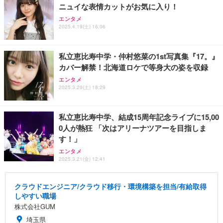
ニュイな表情カットがお気に入り！
エンタメ
2025.4.19(土) 16:06
私立恵比寿中学・仲村悠菜の1st写真集『17。』
カバー解禁！北海道ロケで等身大の姿を収録
エンタメ
2025.3.29(土) 18:29
私立恵比寿中学、結成15周年記念ライブに15,00
0人が熱狂 「次はアリーナツアーを目指しま
す！」
エンタメ
2025.3.21(金) 12:41
クラウドエンジニア/クラウド移行・環境構築を担当/有給取得
しやすい職場
株式会社GUM
埼玉県