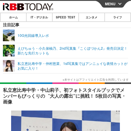
MENU
CLOSE
ホーム
IT・デジタル
SPEED TEST
エンタメ
ライフ
ホーム
注目記事
IT・デジタル
10G光回線導入レポ
IT・デジタルTOP
スマートフォン
SPEED TEST
えびちゅう・小久保柚乃、2nd写真集『こくぼづかん2』発売日決定！
新たな先行カットも
ネタ
ガジェット・ツール
エンタメ
私立恵比寿中学・仲村悠菜、1st写真集ではアンニュイな表情カットが
ショッピング
その他
お気に入り！
エンタメTOP
映画・ドラマ
ライフ
韓流・K-POP
韓国・芸能
ライフTOP
グルメ
リリース一覧
私立恵比寿中学・中山莉子、初フォトスタイルブックでメ
音楽
スポーツ
ペット
ショッピング
ンバーもびっくりの゛大人の露出”に挑戦！ 5枚目の写真・
プッシュ通知の停止方法
画像
グラビア
ブログ
その他
ショッピング
その他