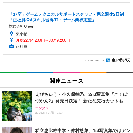
「27卒」ゲームテクニカルサポートスタッフ・完全週休2日制
「正社員/QAスキル習得/IT・ゲーム業界志望」
株式会社Creer
東京都
月給22万4,200円～30万9,200円
正社員
Sponsored by
関連ニュース
えびちゅう・小久保柚乃、2nd写真集『こくぼ
づかん2』発売日決定！ 新たな先行カットも
エンタメ
2025.5.12(月) 19:27
私立恵比寿中学・仲村悠菜、1st写真集ではアン