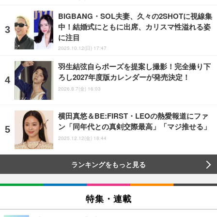
BIGBANG・SOL夫妻、久々の2SHOTに視線集
中！結婚式にともに出席、カリスマ性溢れる姿
に注目
2025.10.12(日) 17:47
羽生結弦自らポーズを提案し撮影！完全撮り下
ろし2027年度版カレンダーが発売決定！
2026.8.7(金) 16:03
横田真悠＆BE:FIRST・LEOの熱愛報道にファ
ン「同年代との真剣交際最高」「マジ推せる」
2025.12.12(金) 18:44
ランキングをもっと見る
特集・連載