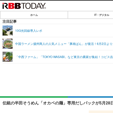
ホーム
IT・デジタル
ホーム
注目記事
IT・デジタル
10G光回線導入レポ
IT・デジタルTOP
SPEED TEST
中国ラーメン揚州商人の人気メニュー「豚南ばん」が復活！6月2日よ
ネタ
エンタメ
「中西ファーム」「TOKYO WASABI」など東京の農家が集結！コピス
ショッピング
エンタメTOP
ライフ
韓流・K-POP
ライフTOP
リリース一覧
音楽
ペット
プッシュ通知の停止方法
グラビア
その他
ショッピング
伝統の半田そうめん「オカベの麺」専用だしパックが5月28