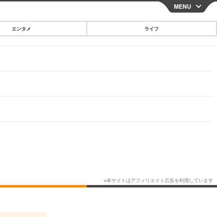
MENU
CLOSE
エンタメ
ライフ
スマートフォン
ガジェット・ツール
その他
映画・ドラマ
韓国・芸能
グルメ
スポーツ
ショッピング
ブログ
その他