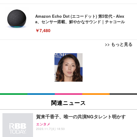
Amazon Echo Dot (エコードット) 第5世代 - Alex
a、センサー搭載、鮮やかなサウンド｜チャコール
￥7,480
>> もっと見る
[EdoErgo] オフィスチェア 椅子 テレワーク 疲れな
EIZO ビジネス向けプレミアムモニター | FlexScan
Amazonベーシック ペットシーツ 薄型 レギュラー 1
い 跳ね上げ式アームレスト コンパクト 約105度ロッ
EV3240X-WT | 31.5型4K UHD・USB Type-C・ホワ
回使い捨て 無香料 ホワイト 300枚
キング pc 事務椅子 360度回転 座面昇降 強化ナイロ
イト
ン樹脂ベース 通気性メッシュ 在宅ワーク H-WY01
￥3,373
￥5,699
￥105,595
(黒網+黒枠+黒足)
EIZO ビジネス向けプレミアムモニター | FlexScan
SIHOO B100 オフィスチェア／デスクチェア メッシ
Amazonベーシック ペットシーツ 厚型 ワイド 42枚
EV2740X-WT | 27.0型4K UHD・USB Type-C・ホワ
ュチェア 人間工学 疲れない ブラック
x2袋(84枚) ホワイト(吸収面:ライトブルー)
関連ニュース
イト
￥27,999
￥3,234
￥109,572
賀来千香子、唯一の共演NGタレント明かす
エンタメ
Sezlife オフィスチェア デスクチェア 疲れない テレ
2023.11.7(火) 18:50
【純正品】27"ゲーミングモニター DualSense 充電
ネオ・ルーライフ ネオ・オムツ L 中型犬用 26枚入
ワーク チェア 強化バックレスト 30度ロッキング機
フック付き（CFI-ZDM1J）
り 単品