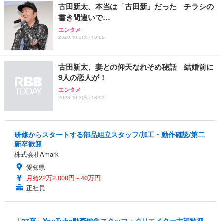
古田新太、本当は「古田新」だった チラシの
書き間違いで…
エンタメ
2023.10.3(火) 18:22
古田新太、妻との仰天なれそめ秘話 結婚前に
9人の恋人が！
エンタメ
2023.10.3(火) 18:03
研修からスタートする部品組立スタッフ/加工・動作確認/第二
新卒歓迎
株式会社Amark
愛知県
月給22万2,000円～40万円
正社員
「27卒」YouTube動画編集スタッフ・クリエイター志望歓迎