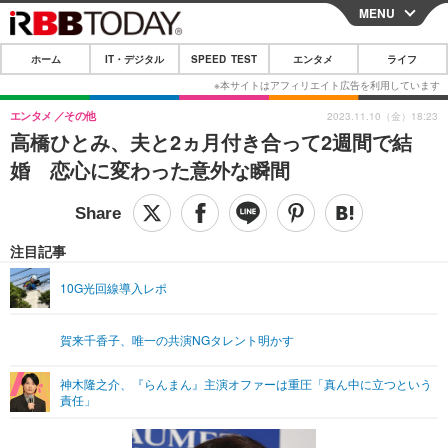
MENU
CLOSE
ホーム
IT・デジタル
SPEED TEST
エンタメ
ライフ
ホーム
IT・デジタル
エンタメ
その他
2023.11.10（金）18:23
高橋ひとみ、夫と2ヵ月付き合って2週間で結
IT・デジタルTOP
スマートフォン
SPEED TEST
婚 恋心に変わった意外な瞬間
ネタ
ガジェット・ツール
エンタメ
ショッピング
その他
エンタメTOP
映画・ドラマ
ライフ
注目記事
韓流・K-POP
韓国・芸能
ライフTOP
グルメ
リリース一覧
10G光回線導入レポ
音楽
スポーツ
ペット
ショッピング
プッシュ通知の停止方法
賀来千香子、唯一の共演NGタレント明かす
グラビア
ブログ
その他
神木隆之介、『らんまん』主演オファーは重圧「真ん中に立つという
ショッピング
その他
責任」