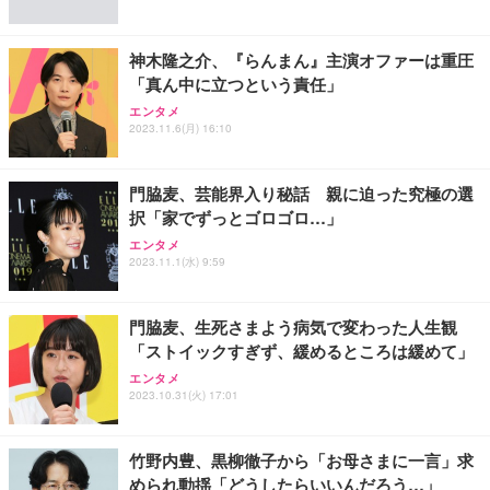
能 人間工学 椅子 腰サポート 90度跳ね上げ式アーム
レスト 3Dヘッドレスト ハンガー付き 高反発クッシ
￥49,979
￥1,800
￥7,680
ョン PCチェア 通気性メッシュ ゲーミング/勉強/事
神木隆之介、『らんまん』主演オファーは重圧
務用 おしゃれ パソコンチェア (ブラック)
「真ん中に立つという責任」
Sezlife オフィスチェア デスクチェア 疲れない テレ
【整備済み品】Dell E2724HS 27インチ 液晶モニタ
Smart Basic(スマートベーシック) 【Amazon.co.jp
エンタメ
ワーク チェア 強化バックレスト 30度ロッキング機
ー フルHD（1920×1080）VA 非光沢 HDMI/DisplayP
限定】 Smart Basic アイリスオーヤマ ペットシーツ
2023.11.6(月) 16:10
能 人間工学 椅子 腰サポート 90度跳ね上げ式アーム
ort/VGA スピーカー内蔵 高さ調整 スイベル VESA対
超厚型 お徳用 ワイド 100枚入 (x 1) (ケース販売)
レスト 3Dヘッドレスト ハンガー付き 高反発クッシ
応 ComfortView ビジネス向け
￥7,680
￥15,800
￥3,670
ョン PCチェア 通気性メッシュ ゲーミング/勉強/事
門脇麦、芸能界入り秘話 親に迫った究極の選
務用 おしゃれ パソコンチェア (ホワイト)
択「家でずっとゴロゴロ…」
ANDWINT オフィスチェア デスクチェア 肘なし メ
【MiniLED/24.5inch/280Hz/FHD】GRAPHT THE S
アイリスオーヤマ ペットシーツ 超厚型 お徳用 レギ
ッシュ 通気性 ランバーサポート付き 腰サポート ガ
HOOTER Gaming Monitor 24” Essential ゲーミン
エンタメ
ュラー 200枚入【Amazon.co.jp限定】
ス圧無段階昇降 360度回転 キャスター付き コンパク
グモニター QD 24.5インチ 1ms FHD 量子ドット 残
2023.11.1(水) 9:59
ト 幅52×奥行58.5×高さ84～96cm テレワーク 在宅
像低減 (3年保証 | 輝点保証 | 日本メーカー)
￥3,731
￥4,139
￥34,980
勤務 ブラック
門脇麦、生死さまよう病気で変わった人生観
「ストイックすぎず、緩めるところは緩めて」
エンタメ
2023.10.31(火) 17:01
竹野内豊、黒柳徹子から「お母さまに一言」求
められ動揺「どうしたらいいんだろう…」