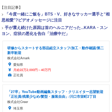
【注目記事】
>
「今度一緒にご飯を」BTS・V、好きなサッカー選手と“相
思相愛”?ビデオメッセージに注目
>
手が震え続けた原因は首のヘルニアだった...KARA・スン
ヨン、症状の悪化を告白「治療中だ」
研修からスタートする部品組立スタッフ/加工・動作確認/第二
新卒歓迎
株式会社Amark
愛知県
月給22万2,000円～40万円
正社員
「27卒」YouTube動画編集スタッフ・クリエイター志望歓迎
「正社員/残業少なめ/髪型・服装自由」/川口市栄町2丁目
株式会社Creer
埼玉県