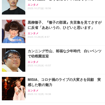
エンタメ
2023.10.27(金) 18:56
黒柳徹子、『徹子の部屋』失言集を見てさすが
に反省「ああいうの、ひどいと思います」
エンタメ
2023.10.26(木) 8:57
カンニング竹山、裕福な少年時代 白いベンツ
で幼稚園送迎
エンタメ
2023.10.25(水) 15:57
MISIA、コロナ禍のライブの大変さを回顧 実
感した歌の魅力
エンタメ
2023.10.12(木) 19:36