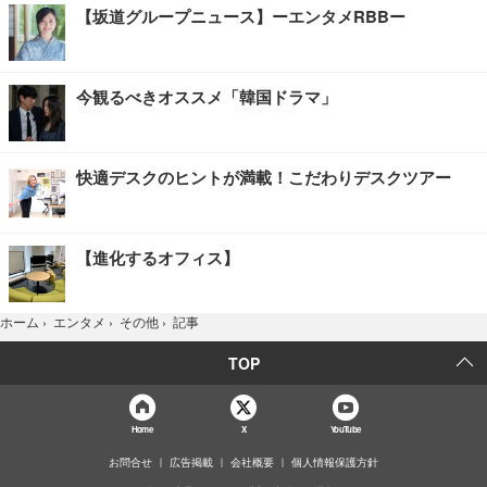
【坂道グループニュース】ーエンタメRBBー
今観るべきオススメ「韓国ドラマ」
快適デスクのヒントが満載！こだわりデスクツアー
【進化するオフィス】
記事
ホーム
›
エンタメ
›
その他
›
TOP
Home
X
YouTube
お問合せ
広告掲載
会社概要
個人情報保護方針