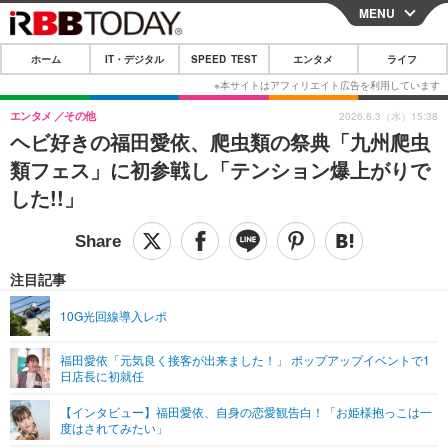
MENU
CLOSE
ホーム
IT・デジタル
SPEED TEST
エンタメ
ライフ
ホーム
IT・デジタル
エンタメ
その他
2026.6.3（水）15:38
ヘビ好きの福田愛依、爬虫類の祭典「九州爬虫
IT・デジタルTOP
スマートフォン
SPEED TEST
類フェス」に初参戦し「テンション爆上がりで
ネタ
ガジェット・ツール
した!!」
エンタメ
ショッピング
その他
エンタメTOP
映画・ドラマ
ライフ
韓流・K-POP
韓国・芸能
注目記事
ライフTOP
グルメ
リリース一覧
音楽
スポーツ
10G光回線導入レポ
ペット
ショッピング
プッシュ通知の停止方法
グラビア
ブログ
その他
福田愛依「元気良く接客が出来ました！」 ポップアップイベントで1
日店長に初就任
ショッピング
その他
【インタビュー】福田愛依、自身の恋愛観告白！「お姫様抱っこは一
度はされてみたい」