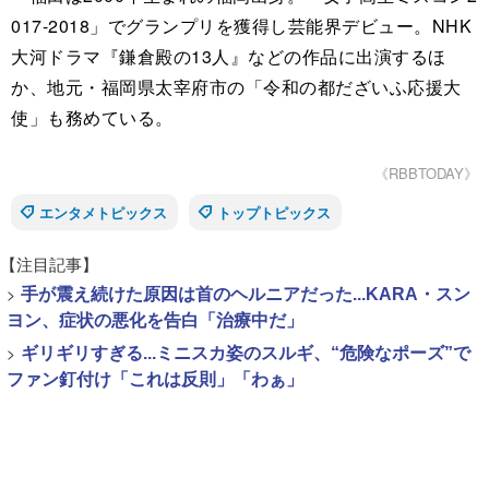
017-2018」でグランプリを獲得し芸能界デビュー。NHK
大河ドラマ『鎌倉殿の13人』などの作品に出演するほ
か、地元・福岡県太宰府市の「令和の都だざいふ応援大
使」も務めている。
《RBBTODAY》
エンタメトピックス
トップトピックス
【注目記事】
>
手が震え続けた原因は首のヘルニアだった...KARA・スン
ヨン、症状の悪化を告白「治療中だ」
>
ギリギリすぎる...ミニスカ姿のスルギ、“危険なポーズ”で
ファン釘付け「これは反則」「わぁ」