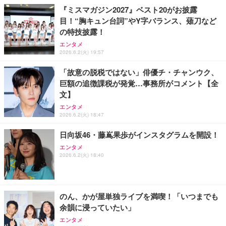
『ミスマガジン2027』ベスト20がお披露
目！“胸キュン台詞”やY字バランス、薙刀など
の特技披露！
エンタメ
2026.6.2(火) 19:57
「故意の脱税ではない」俳優チ・チャンウク、
巨額の追徴課税が発覚…事務所がコメント【全
文】
エンタメ
2026.6.2(火) 18:47
日向坂46・藤嶌果歩がインスタグラムを開設！
エンタメ
2026.6.2(火) 18:40
のん、かが屋単独ライブを満喫！「いつまでも
余韻に浸っていたい」
エンタメ