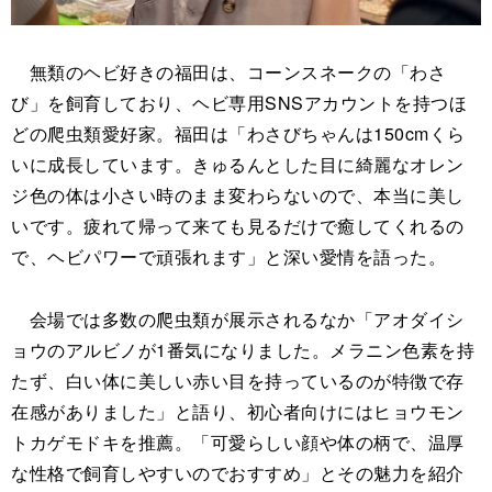
無類のヘビ好きの福田は、コーンスネークの「わさ
び」を飼育しており、ヘビ専用SNSアカウントを持つほ
どの爬虫類愛好家。福田は「わさびちゃんは150cmくら
いに成長しています。きゅるんとした目に綺麗なオレン
ジ色の体は小さい時のまま変わらないので、本当に美し
いです。疲れて帰って来ても見るだけで癒してくれるの
で、ヘビパワーで頑張れます」と深い愛情を語った。
会場では多数の爬虫類が展示されるなか「アオダイシ
ョウのアルビノが1番気になりました。メラニン色素を持
たず、白い体に美しい赤い目を持っているのが特徴で存
在感がありました」と語り、初心者向けにはヒョウモン
トカゲモドキを推薦。「可愛らしい顔や体の柄で、温厚
な性格で飼育しやすいのでおすすめ」とその魅力を紹介