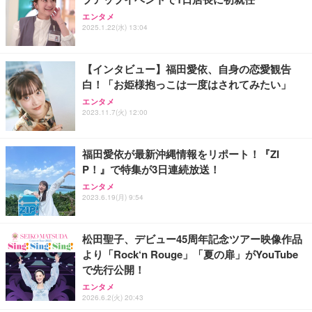
【Amazon.co.jp限定】REGZA レグザ テレビ 40V3
【ecoco】 1年間 100GB 充電式 リチャージ 型 ポケ
【整備済み品】Lenovo ThinkCentre M75s Gen2 Ry
エンタメ
5N(A) (40インチ / フルハイビジョン/液晶/Airplay/ネ
ット Wi-Fi 契約不要 月額費用なし 【紛失・水濡れ・
zen 5 PRO 3400G メモリ16GB SSD256GB Window
2025.1.22(水) 13:04
ット動画対応)
落下も1年間交換保証】 工事不要 長時間利用 ギガ
s11 Pro MS Office 2021 Type-C Wi-Fi Bluetooth D
リチャージ 可能
VD搭載 デスクトップPC
￥56,000
￥10,980
￥37,760
【インタビュー】福田愛依、自身の恋愛観告
白！「お姫様抱っこは一度はされてみたい」
【Amazon.co.jp限定】REGZA レグザ テレビ 24V3
【リチャージWiFi】超ロングバッテリー 100GB 365
【整備済み品】 ゲーミングPC デスクトップ タワー
エンタメ
5N(A) (24インチ / ハイビジョン/液晶/Airplay/ネット
日 ギガ付き ポケット WiFi モバイルルーター 契約返
型 UNITCOM biz-h 10世代 Core i7-10700 - RTX 406
2023.11.7(火) 12:00
動画対応)
却無し 月額費用無し 簡単ギガチャージ リチャージ
0 8G - 32GBメモリ - 大容量 SSD1.0TB - Windows
電源ONで即時使える SE Pro 液晶画面付き バッテ
11 - ゲームPC - プロ仕様 マウスコンピュータ
￥34,000
￥10,980
￥169,800
リー内蔵【SEProWH-100GB/365日】
福田愛依が最新沖縄情報をリポート！『ZI
P！』で特集が3日連続放送！
Philips(フィリップス) チューナーレステレビ 43イン
【リチャージWiFi】バッテリー35時間 100GB 365日
【整備済み品】Dell OptiPlex SFF Plus 7010 デスク
チ 量子ドット FHD QLED スマートテレビ Google T
ギガ付 ポケット WiFi 海外利用可能【SEProBK-100
トップPC Core i5-13500 DDR4 メモリ32GB SSD51
エンタメ
V内蔵 HDR10/Dolby Audio対応 ネット動画視聴可能
GB/365日】
2GB+HDD1TB MS Office 2021 DisplayPort/HDMI U
2023.6.19(月) 9:54
地上波受信なし 音声検索可能 日本語対応
SB3.2 有線LAN 省スペース ビジネスPC/Wi-Fi USB
￥36,800
￥10,980
￥114,800
アダプター付
松田聖子、デビュー45周年記念ツアー映像作品
より「Rock‘n Rouge」「夏の扉」がYouTube
で先行公開！
エンタメ
2026.6.2(火) 20:43