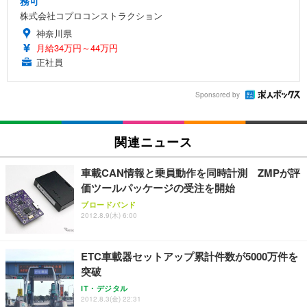
務可
株式会社コプロコンストラクション
神奈川県
月給34万円～44万円
正社員
Sponsored by
関連ニュース
車載CAN情報と乗員動作を同時計測 ZMPが評
価ツールパッケージの受注を開始
ブロードバンド
2012.8.9(木) 6:00
ETC車載器セットアップ累計件数が5000万件を
突破
IT・デジタル
2012.8.3(金) 22:31