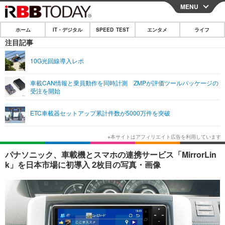
MENU
CLOSE
ホーム
IT・デジタル
SPEED TEST
エンタメ
ライフ
ホーム
注目記事
IT・デジタル
10G光回線導入レポ
IT・デジタルTOP
スマートフォン
SPEED TEST
車載CAN情報と乗員動作を同時計測 ZMPが評価ツールパッケージの
受注を開始
ネタ
ガジェット・ツール
エンタメ
ETC車載器セットアップ累計件数が5000万件を突破
ショッピング
その他
エンタメTOP
映画・ドラマ
ライフ
韓流・K-POP
韓国・芸能
ライフTOP
グルメ
リリース一覧
パナソニック、車載機とスマホの連携サービス「MirrorLin
音楽
スポーツ
ペット
ショッピング
k」を日本市場に初導入 2枚目の写真・画像
プッシュ通知の停止方法
グラビア
ブログ
その他
ショッピング
その他