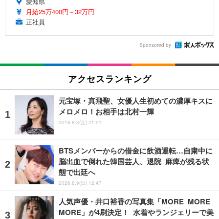
愛知県
月給25万400円～32万円
正社員
Sponsored by
アクセスランキング
元宝塚・真飛聖、女優人生初めての濃厚キスに
メロメロ！お相手は北村一輝
2018.8.3(金) 21:21
BTSメンバーからの借金に飲酒運転…自粛中に
脳出血で倒れた韓国芸人、退院 麻痺が残る状
態で出廷へ
2026.8.9(日) 12:47
人気声優・井口裕香の写真集「MORE MORE
MORE」が4刷決定！ 水着やランジェリーで美