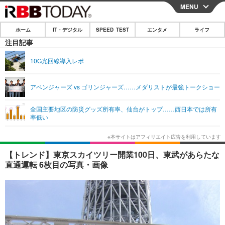
MENU
CLOSE
ホーム
IT・デジタル
SPEED TEST
エンタメ
ライフ
ホーム
注目記事
IT・デジタル
10G光回線導入レポ
IT・デジタルTOP
スマートフォン
SPEED TEST
アベンジャーズ vs ゴリンジャーズ……メダリストが最強トークショー
ネタ
ガジェット・ツール
エンタメ
全国主要地区の防災グッズ所有率、仙台がトップ……西日本では所有
ショッピング
その他
率低い
エンタメTOP
映画・ドラマ
ライフ
韓流・K-POP
韓国・芸能
ライフTOP
グルメ
リリース一覧
【トレンド】東京スカイツリー開業100日、東武があらたな
音楽
スポーツ
ペット
ショッピング
直通運転 6枚目の写真・画像
プッシュ通知の停止方法
グラビア
ブログ
その他
ショッピング
その他