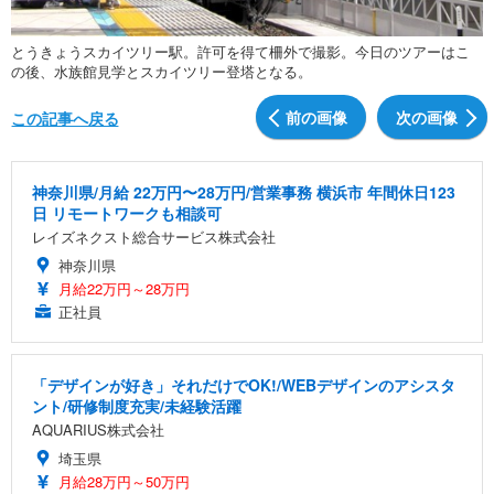
とうきょうスカイツリー駅。許可を得て柵外で撮影。今日のツアーはこ
の後、水族館見学とスカイツリー登塔となる。
前の画像
次の画像
この記事へ戻る
神奈川県/月給 22万円〜28万円/営業事務 横浜市 年間休日123
日 リモートワークも相談可
レイズネクスト総合サービス株式会社
神奈川県
月給22万円～28万円
正社員
「デザインが好き」それだけでOK!/WEBデザインのアシスタ
ント/研修制度充実/未経験活躍
AQUARIUS株式会社
埼玉県
月給28万円～50万円