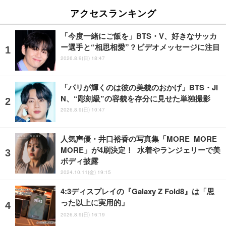
アクセスランキング
「今度一緒にご飯を」BTS・V、好きなサッカ
ー選手と“相思相愛”？ビデオメッセージに注目
2026.8.9(日) 18:47
「パリが輝くのは彼の美貌のおかげ」BTS・JI
N、“彫刻級”の容貌を存分に見せた単独撮影
2026.8.9(日) 10:47
人気声優・井口裕香の写真集「MORE MORE
MORE」が4刷決定！ 水着やランジェリーで美
ボディ披露
2024.10.11(金) 19:15
4:3ディスプレイの『Galaxy Z Fold8』は「思
った以上に実用的」
2026.8.9(日) 16:19