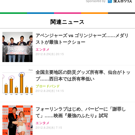
Sponsored by
関連ニュース
アベンジャーズ vs ゴリンジャーズ……メダリ
ストが最強トークショー
エンタメ
2012.8.29(水) 20:15
全国主要地区の防災グッズ所有率、仙台がトッ
プ……西日本では所有率低い
ブロードバンド
2012.8.29(水) 14:15
フォーリンラブはじめ、バービーに「謝罪し
て」……映画『最強のふたり』試写
エンタメ
2012.8.29(水) 7:15