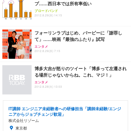
プ……西日本では所有率低い
ブロードバンド
2012.8.29(水) 14:15
フォーリンラブはじめ、バービーに「謝罪し
て」……映画『最強のふたり』試写
エンタメ
2012.8.29(水) 7:15
博多大吉が怒りのツイート「博多って左遷され
る場所じゃないからね。これ、マジ！」
エンタメ
2012.8.28(火) 13:03
IT講師 エンジニア未経験者への研修担当「講師未経験/エンジ
ニアからジョブチェンジ歓迎」
株式会社リゾーム
東京都