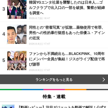
韓国YGエンタ社屋を襲撃したのは日本人…ゴ
ルフクラブで出入口の一部を破損、警察が経緯
を調査へ
2026.8.7(金) 18:47
同性との“密着写真”が拡散…薬物使用で有罪、
男性への性的暴行疑惑もあった俳優ユ・アイン
の近況
2026.8.8(土) 17:47
ファンから不満続出も…BLACKPINK、10周年
にメンバー全員が集結！ジスがライブ配信で再
び謝罪
2026.8.8(土) 17:47
ランキングをもっと見る
特集・連載
【動画レビュー】注目ガジェットを動画で解説！公式Y