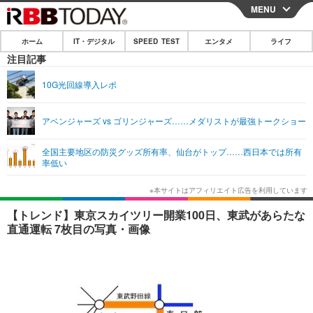
MENU
CLOSE
ホーム
IT・デジタル
SPEED TEST
エンタメ
ライフ
ホーム
注目記事
IT・デジタル
10G光回線導入レポ
IT・デジタルTOP
スマートフォン
SPEED TEST
アベンジャーズ vs ゴリンジャーズ……メダリストが最強トークショー
ネタ
ガジェット・ツール
エンタメ
全国主要地区の防災グッズ所有率、仙台がトップ……西日本では所有
ショッピング
その他
率低い
エンタメTOP
映画・ドラマ
ライフ
韓流・K-POP
韓国・芸能
ライフTOP
グルメ
リリース一覧
【トレンド】東京スカイツリー開業100日、東武があらたな
音楽
スポーツ
ペット
ショッピング
直通運転 7枚目の写真・画像
プッシュ通知の停止方法
グラビア
ブログ
その他
ショッピング
その他