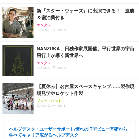
新『スター・ウォーズ』に出演できる！ 渡航
＆宿泊費付き
エンタメ
2014.5.22(木) 16:19
NANZUKA、日独作家展開催。平行世界の宇宙
飛行士が導く新世界へ
エンタメ
2014.5.19(月) 18:49
【夏休み】名古屋スペースキャンプ……製作現
場見学やロケット作製
ブロードバンド
2014.4.30(水) 15:16
ヘルプデスク・ユーザーサポート/憧れのITデビュー基礎から
学べてキャリア広がるヘルプデスク