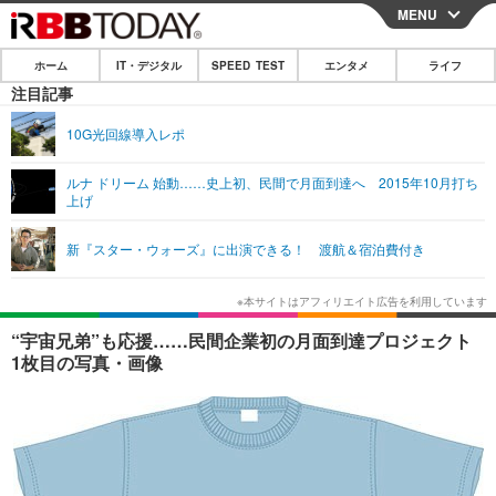
MENU
CLOSE
ホーム
IT・デジタル
SPEED TEST
エンタメ
ライフ
ホーム
注目記事
IT・デジタル
10G光回線導入レポ
IT・デジタルTOP
スマートフォン
SPEED TEST
ルナ ドリーム 始動……史上初、民間で月面到達へ 2015年10月打ち
上げ
ネタ
ガジェット・ツール
エンタメ
新『スター・ウォーズ』に出演できる！ 渡航＆宿泊費付き
ショッピング
その他
エンタメTOP
映画・ドラマ
ライフ
韓流・K-POP
韓国・芸能
ライフTOP
グルメ
リリース一覧
“宇宙兄弟”も応援……民間企業初の月面到達プロジェクト
音楽
スポーツ
ペット
ショッピング
1枚目の写真・画像
プッシュ通知の停止方法
グラビア
ブログ
その他
ショッピング
その他