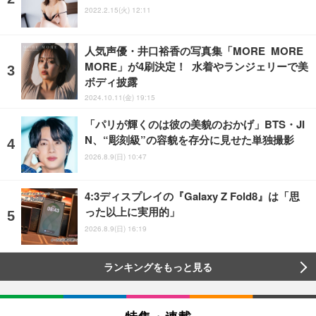
2022.2.15(火) 12:11
人気声優・井口裕香の写真集「MORE MORE
MORE」が4刷決定！ 水着やランジェリーで美
ボディ披露
2024.10.11(金) 19:15
「パリが輝くのは彼の美貌のおかげ」BTS・JI
N、“彫刻級”の容貌を存分に見せた単独撮影
2026.8.9(日) 10:47
4:3ディスプレイの『Galaxy Z Fold8』は「思
った以上に実用的」
2026.8.9(日) 16:19
ランキングをもっと見る
特集・連載