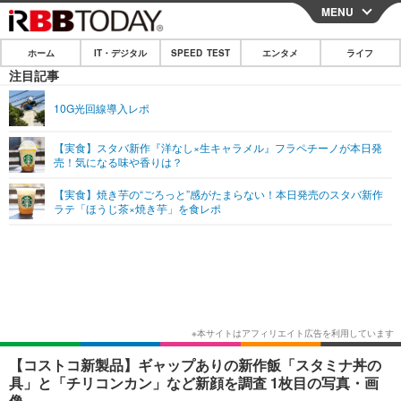
MENU
CLOSE
ホーム
IT・デジタル
SPEED TEST
エンタメ
ライフ
ホーム
注目記事
IT・デジタル
10G光回線導入レポ
IT・デジタルTOP
スマートフォン
SPEED TEST
【実食】スタバ新作『洋なし×生キャラメル』フラペチーノが本日発
売！気になる味や香りは？
ネタ
ガジェット・ツール
エンタメ
【実食】焼き芋の“ごろっと”感がたまらない！本日発売のスタバ新作
ショッピング
その他
ラテ「ほうじ茶×焼き芋」を食レポ
エンタメTOP
映画・ドラマ
ライフ
韓流・K-POP
韓国・芸能
ライフTOP
グルメ
リリース一覧
音楽
スポーツ
ペット
ショッピング
プッシュ通知の停止方法
グラビア
ブログ
その他
ショッピング
その他
【コストコ新製品】ギャップありの新作飯「スタミナ丼の
具」と「チリコンカン」など新顔を調査 1枚目の写真・画
像