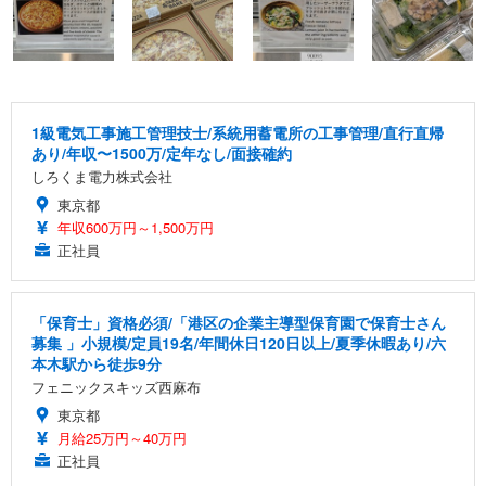
1級電気工事施工管理技士/系統用蓄電所の工事管理/直行直帰
あり/年収〜1500万/定年なし/面接確約
しろくま電力株式会社
東京都
年収600万円～1,500万円
正社員
「保育士」資格必須/「港区の企業主導型保育園で保育士さん
募集 」小規模/定員19名/年間休日120日以上/夏季休暇あり/六
本木駅から徒歩9分
フェニックスキッズ西麻布
東京都
月給25万円～40万円
正社員