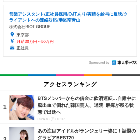
営業アシスタント/正社員採用/OJTあり/実績を給与に反映/ク
ライアントへの連絡対応/港区南青山
株式会社RIOT GROUP
東京都
月給30万円～50万円
正社員
Sponsored by
アクセスランキング
BTSメンバーからの借金に飲酒運転…自粛中に
脳出血で倒れた韓国芸人、退院 麻痺が残る状
態で出廷へ
2026.8.9(日) 12:47
あの注目アイドルがランジェリー姿に！話題の
グラビアBEST20