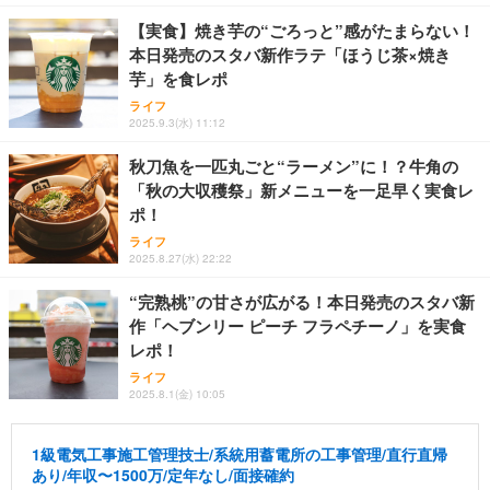
【実食】焼き芋の“ごろっと”感がたまらない！
本日発売のスタバ新作ラテ「ほうじ茶×焼き
芋」を食レポ
ライフ
2025.9.3(水) 11:12
秋刀魚を一匹丸ごと“ラーメン”に！？牛角の
「秋の大収穫祭」新メニューを一足早く実食レ
ポ！
ライフ
2025.8.27(水) 22:22
“完熟桃”の甘さが広がる！本日発売のスタバ新
作「ヘブンリー ピーチ フラペチーノ」を実食
レポ！
ライフ
2025.8.1(金) 10:05
1級電気工事施工管理技士/系統用蓄電所の工事管理/直行直帰
あり/年収〜1500万/定年なし/面接確約