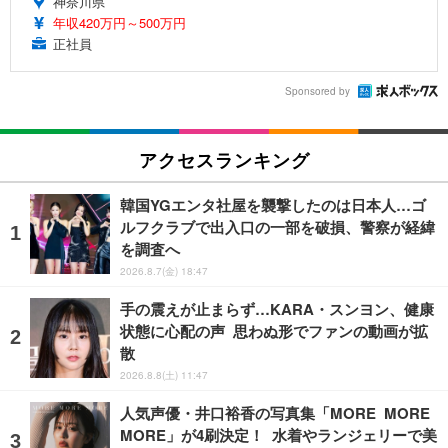
神奈川県
年収420万円～500万円
正社員
Sponsored by
アクセスランキング
韓国YGエンタ社屋を襲撃したのは日本人…ゴ
ルフクラブで出入口の一部を破損、警察が経緯
を調査へ
2026.8.7(金) 18:47
手の震えが止まらず…KARA・スンヨン、健康
状態に心配の声 思わぬ形でファンの動画が拡
散
2026.8.8(土) 11:47
人気声優・井口裕香の写真集「MORE MORE
MORE」が4刷決定！ 水着やランジェリーで美