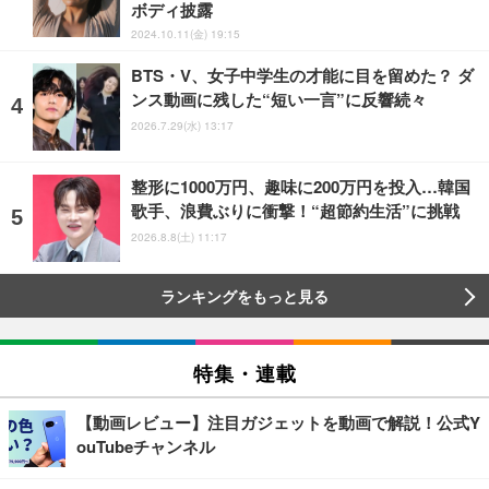
ボディ披露
2024.10.11(金) 19:15
BTS・V、女子中学生の才能に目を留めた？ ダ
ンス動画に残した“短い一言”に反響続々
2026.7.29(水) 13:17
整形に1000万円、趣味に200万円を投入…韓国
歌手、浪費ぶりに衝撃！“超節約生活”に挑戦
2026.8.8(土) 11:17
ランキングをもっと見る
特集・連載
【動画レビュー】注目ガジェットを動画で解説！公式Y
ouTubeチャンネル