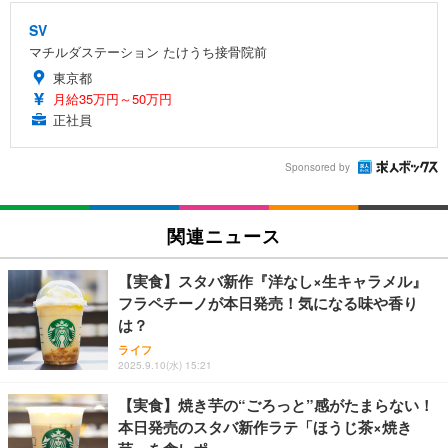
SV
マチルダステーション たけうち接骨院前
東京都
月給35万円～50万円
正社員
Sponsored by
関連ニュース
【実食】スタバ新作『洋なし×生キャラメル』
フラペチーノが本日発売！気になる味や香り
は？
ライフ
2025.9.10(水) 15:21
【実食】焼き芋の“ごろっと”感がたまらない！
本日発売のスタバ新作ラテ「ほうじ茶×焼き