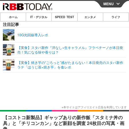
MENU
CLOSE
ホーム
IT・デジタル
SPEED TEST
エンタメ
ライフ
ホーム
注目記事
IT・デジタル
10G光回線導入レポ
IT・デジタルTOP
スマートフォン
SPEED TEST
【実食】スタバ新作『洋なし×生キャラメル』フラペチーノが本日発
売！気になる味や香りは？
ネタ
ガジェット・ツール
エンタメ
【実食】焼き芋の“ごろっと”感がたまらない！本日発売のスタバ新作
ショッピング
その他
ラテ「ほうじ茶×焼き芋」を食レポ
エンタメTOP
映画・ドラマ
ライフ
韓流・K-POP
韓国・芸能
ライフTOP
グルメ
リリース一覧
音楽
スポーツ
ペット
ショッピング
プッシュ通知の停止方法
グラビア
ブログ
その他
ショッピング
その他
【コストコ新製品】ギャップありの新作飯「スタミナ丼の
具」と「チリコンカン」など新顔を調査 24枚目の写真・画
像