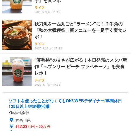
芋」を食レポ
ライフ
2025.9.3(水) 11:12
秋刀魚を一匹丸ごと“ラーメン”に！？牛角の
「秋の大収穫祭」新メニューを一足早く実食レ
ポ！
ライフ
2025.8.27(水) 22:22
“完熟桃”の甘さが広がる！本日発売のスタバ新
作「ヘブンリー ピーチ フラペチーノ」を実食
レポ！
ライフ
2025.8.1(金) 10:05
ソフトを使ったことがなくてもOK!/WEBデザイナー/年間休日
125日以上/未経験活躍
Yts株式会社
神奈川県
月給28万円～50万円