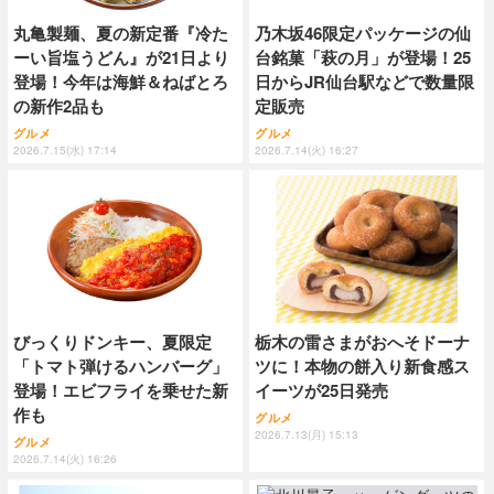
丸亀製麺、夏の新定番『冷た
乃木坂46限定パッケージの仙
ーい旨塩うどん』が21日より
台銘菓「萩の月」が登場！25
登場！今年は海鮮＆ねばとろ
日からJR仙台駅などで数量限
の新作2品も
定販売
グルメ
グルメ
2026.7.15(水) 17:14
2026.7.14(火) 16:27
びっくりドンキー、夏限定
栃木の雷さまがおへそドーナ
「トマト弾けるハンバーグ」
ツに！本物の餅入り新食感ス
登場！エビフライを乗せた新
イーツが25日発売
作も
グルメ
2026.7.13(月) 15:13
グルメ
2026.7.14(火) 16:26