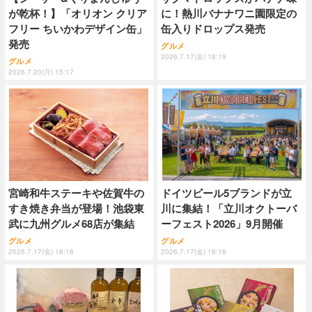
が乾杯！】「オリオン クリア
に！熱川バナナワニ園限定の
フリー ちいかわデザイン缶」
缶入りドロップス発売
発売
グルメ
2026.7.17(金) 18:19
グルメ
2026.7.20(月) 15:17
宮崎和牛ステーキや佐賀牛の
ドイツビール5ブランドが立
すき焼き弁当が登場！池袋東
川に集結！「立川オクトーバ
武に九州グルメ68店が集結
ーフェスト2026」9月開催
グルメ
グルメ
2026.7.17(金) 18:18
2026.7.17(金) 18:18