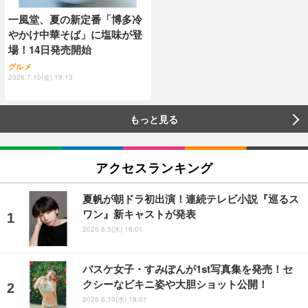
一風堂、夏の新定番「博多冷
やかけ中華そば」に塩味が登
場！14日発売開始
グルメ
2026.7.10(金) 19:13
もっと見る
アクセスランキング
夏帆が朝ドラ初出演！連続テレビ小説『巡るス
ワン』新キャストが発表
2026.8.5(水) 16:01
バスケ女子・すみぽんが1st写真集を発売！セ
クシーなビキニ姿や大胆ショット公開！
2026.6.10(水) 18:01