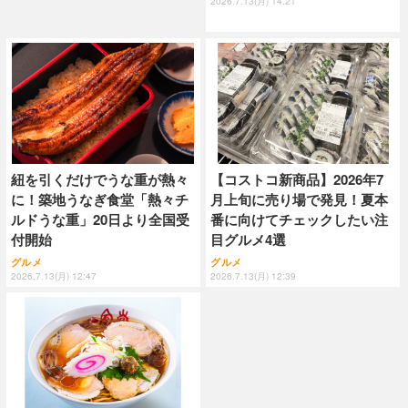
2026.7.13(月) 14:21
紐を引くだけでうな重が熱々
【コストコ新商品】2026年7
に！築地うなぎ食堂「熱々チ
月上旬に売り場で発見！夏本
ルドうな重」20日より全国受
番に向けてチェックしたい注
付開始
目グルメ4選
グルメ
グルメ
2026.7.13(月) 12:47
2026.7.13(月) 12:39