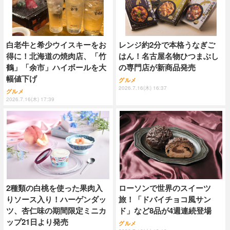
白老牛と希少ウイスキーをお
レンジ約2分で本格うなぎご
得に！北海道の焼肉店、「竹
はん！名古屋名物ひつまぶし
鶴」「余市」ハイボールを大
の専門店が新商品発売
幅値下げ
グルメ
2026.7.16(木) 16:37
グルメ
2026.7.16(木) 17:39
2種類の白桃を使った果肉入
ローソンで世界のスイーツ
りソース入り！ハーゲンダッ
旅！「ドバイチョコ風サン
ツ、杏仁味の期間限定ミニカ
ド」など8品が4週連続登場
ップ21日より発売
グルメ