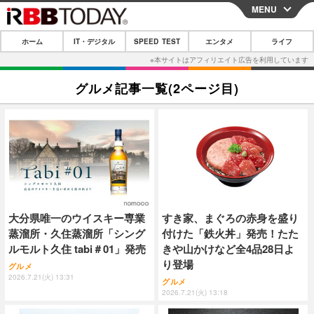
MENU
CLOSE
ホーム
IT・デジタル
SPEED TEST
エンタメ
ライフ
ホーム
IT・デジタル
グルメ記事一覧(2ページ目)
IT・デジタルTOP
スマートフォン
SPEED TEST
ネタ
ガジェット・ツール
エンタメ
ショッピング
その他
エンタメTOP
映画・ドラマ
ライフ
韓流・K-POP
韓国・芸能
ライフTOP
グルメ
リリース一覧
大分県唯一のウイスキー専業
すき家、まぐろの赤身を盛り
音楽
スポーツ
ペット
ショッピング
プッシュ通知の停止方法
蒸溜所・久住蒸溜所「シング
付けた「鉄火丼」発売！たた
グラビア
ブログ
ルモルト久住 tabi＃01」発売
きや山かけなど全4品28日よ
その他
り登場
グルメ
ショッピング
その他
2026.7.21(火) 13:31
グルメ
2026.7.21(火) 13:18